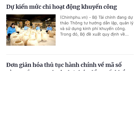
Dự kiến mức chi hoạt động khuyến công
(Chinhphu.vn) - Bộ Tài chính đang dự
thảo Thông tư hướng dẫn lập, quản lý
và sử dụng kinh phí khuyến công.
Trong đó, Bộ đề xuất quy định về...
Đơn giản hóa thủ tục hành chính về mã số
vùng trồng, tạo thuận lợi thúc đẩy xuất khẩu
nông sản
Cổng TTĐT Chính phủ
English
中文
(Chinhphu.vn) - Bộ Nông nghiệp và
Môi trường đang lấy ý kiến đối với dự
Trang chủ
Media
Tin nóng
Thông tin
thảo Nghị quyết của Chính phủ về
quy định đơn giản hóa thủ tục hành...
Chuyên mục
Đề xuất phụ cấp ưu đãi nghề cao nhất 70% với