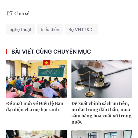
Chia sẻ
nghệ thuật
biểu diễn
Bộ VHTT&DL
BÀI VIẾT CÙNG CHUYÊN MỤC
Đề xuất mới về Điều lệ Ban
Đề xuất chính sách ưu tiên,
đại diện cha mẹ học sinh
ưu đãi trong đấu thầu, mua
sắm hàng hoá xuất xứ trong
nước