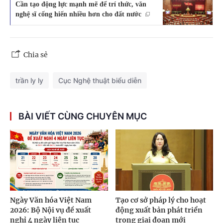
Cần tạo động lực mạnh mẽ để trí thức, văn
nghệ sĩ cống hiến nhiều hơn cho đất nước
Chia sẻ
trần ly ly
Cục Nghệ thuật biểu diễn
BÀI VIẾT CÙNG CHUYÊN MỤC
Ngày Văn hóa Việt Nam
Tạo cơ sở pháp lý cho hoạt
2026: Bộ Nội vụ đề xuất
động xuất bản phát triển
nghỉ 4 ngày liên tục
trong giai đoạn mới