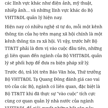
các lĩnh vực khác như điện ảnh, mỹ thuật,
nhiếp ảnh… và những lĩnh vực khác do Bộ
VHTT&DL quản lý hiện nay.
Hiện nay có nhiều nghệ sĩ tự do, mỗi một kênh
thông tin của họ trên mạng xã hội chính là một
kênh thông tin ra xã hội. Vì vậy, trước hết Bộ
TT&TT phải là đơn vị vào cuộc đầu tiên, những
gì liên quan đến ngành của Bộ VHTT&DL quản
lý sẽ phối hợp để đưa ra biện pháp xử lý.
Trước đó, trả lời trên Báo Văn hóa, Thứ trưởng
Bộ VHTT&DL Tạ Quang Đông đánh giá cao vai
trò của các Bộ, ngành có liên quan, đặc biệt là
Bộ TT&TT khi đã thực sự "vào cuộc" tích cực
cùng cơ quan quản lý nhà nước của ngành
VHTT&DL để giải quyết những bất cập nảy