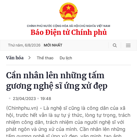
CHÍNH PHỦ NƯỚC CỘNG HÒA XÃ HỘI CHỦ NGHĨA VIỆT NAM
Báo Điện tử Chính phủ
Thứ năm,
6/8/2026
MỚI NHẤT
Văn hóa
Thể thao
Du lịch
Cần nhân lên những tấm
gương nghệ sĩ ứng xử đẹp
23/04/2023
19:48
(Chinhphu.vn) - Là nghệ sĩ cũng là công dân của xã
hội, trước hết vẫn là sự tự ý thức, lòng tự trọng, trách
nhiệm công dân, trách nhiệm của người nghệ sĩ với
phát ngôn và ứng xử của mình. Cần nhân lên những
tấm gương nghệ sĩ ứng xử đẹp, văn minh, tạo ảnh