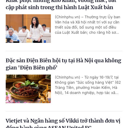
Khắc phục những khó khăn, vướng mắc, bất
cập phát sinh trong thi hành Luật Xuất bản
(Chinhphu.vn) – Thường trực Ủy ban
Văn hóa và Xã hội nhất trí với sự cần
thiết sửa đổi, bổ sung một số điều
của Luật Xuất bản; cho rằng hồ sơ...
Đặc sản Điện Biên hội tụ tại Hà Nội qua không
gian 'Điện Biên phố'
(Chinhphu.vn) - Từ ngày 16-19/7, tại
Không gian “Sức sống hàng Việt” (62
Tràng Tiền, phường Hoàn Kiếm, Hà
Nội), 14 doanh nghiệp, hợp tác xã...
Vietjet và Ngân hàng số Vikki trở thành đơn vị
đồng hành cùng ASEAN United FC