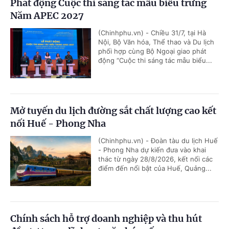
Phát động Cuộc thi sáng tác mẫu biểu trưng
Năm APEC 2027
(Chinhphu.vn) - Chiều 31/7, tại Hà
Nội, Bộ Văn hóa, Thể thao và Du lịch
phối hợp cùng Bộ Ngoại giao phát
động “Cuộc thi sáng tác mẫu biểu...
Mở tuyến du lịch đường sắt chất lượng cao kết
nối Huế - Phong Nha
(Chinhphu.vn) - Đoàn tàu du lịch Huế
- Phong Nha dự kiến đưa vào khai
thác từ ngày 28/8/2026, kết nối các
điểm đến nổi bật của Huế, Quảng...
Chính sách hỗ trợ doanh nghiệp và thu hút