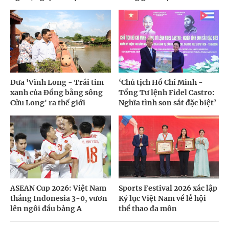
Đưa 'Vĩnh Long - Trái tim
‘Chủ tịch Hồ Chí Minh -
xanh của Đồng bằng sông
Tổng Tư lệnh Fidel Castro:
Cửu Long' ra thế giới
Nghĩa tình son sắt đặc biệt’
ASEAN Cup 2026: Việt Nam
Sports Festival 2026 xác lập
thắng Indonesia 3-0, vươn
Kỷ lục Việt Nam về lễ hội
lên ngôi đầu bảng A
thể thao đa môn