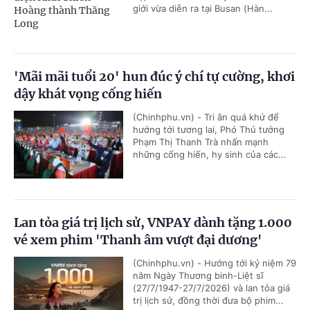
giới vừa diễn ra tại Busan (Hàn...
'Mãi mãi tuổi 20' hun đúc ý chí tự cường, khơi
dậy khát vọng cống hiến
(Chinhphu.vn) - Tri ân quá khứ để
hướng tới tương lai, Phó Thủ tướng
Phạm Thị Thanh Trà nhấn mạnh
những cống hiến, hy sinh của các...
Lan tỏa giá trị lịch sử, VNPAY dành tặng 1.000
vé xem phim 'Thanh âm vượt đại dương'
(Chinhphu.vn) - Hướng tới kỷ niệm 79
năm Ngày Thương binh-Liệt sĩ
(27/7/1947-27/7/2026) và lan tỏa giá
trị lịch sử, đồng thời đưa bộ phim...