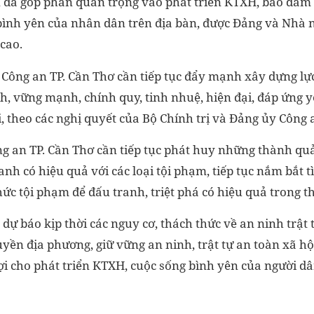
 đã góp phần quan trọng vào phát triển KTXH, bảo đảm
bình yên của nhân dân trên địa bàn, được Đảng và Nhà 
cao.
 Công an TP. Cần Thơ cần tiếp tục đẩy mạnh xây dựng lự
h, vững mạnh, chính quy, tinh nhuệ, hiện đại, đáp ứng 
, theo các nghị quyết của Bộ Chính trị và Đảng ủy Công
ng an TP. Cần Thơ cần tiếp tục phát huy những thành quả
nh có hiệu quả với các loại tội phạm, tiếp tục nắm bắt 
hức tội phạm để đấu tranh, triệt phá có hiệu quả trong thờ
dự báo kịp thời các nguy cơ, thách thức về an ninh trật t
uyền địa phương, giữ vững an ninh, trật tự an toàn xã hội
ợi cho phát triển KTXH, cuộc sống bình yên của người dâ