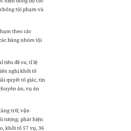
c hiện đồng bộ các
 chống tội phạm và
 phạm theo các
 các băng nhóm tội
tiêu đề ra; tỉ lệ
iến nghị khởi tố
i quyết tố giác, tin
 chuyên án, vụ án
tàng trữ, vận
ối tượng; phát hiện
, khởi tố 57 vụ, 36