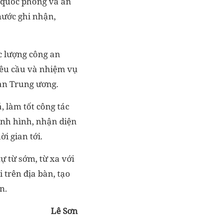
 quốc phòng và an
nước ghi nhận,
c lượng công an
yêu cầu và nhiệm vụ
 an Trung ương.
, làm tốt công tác
tình hình, nhận diện
i gian tới.
ự từ sớm, từ xa với
 trên địa bàn, tạo
n.
Lê Sơn