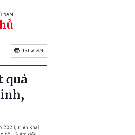
ỆT NAM
phủ
In bài viết
t quả
inh,
 2024, triển khai
c hội, Giám đốc