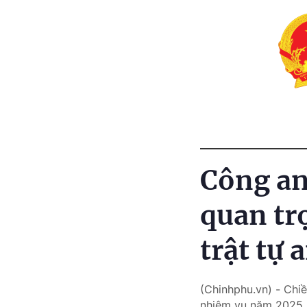
Công an
quan tr
trật tự 
(Chinhphu.vn) - Chiề
nhiệm vụ năm 2025.