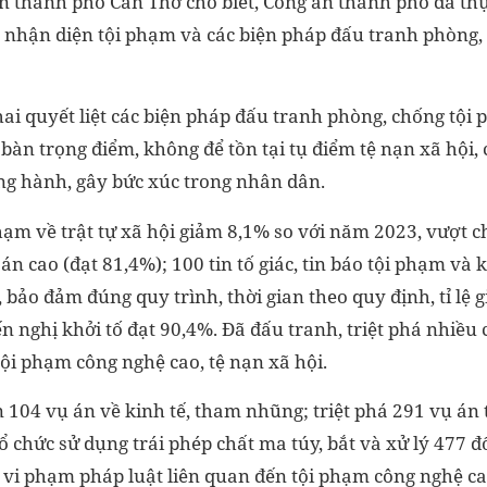
n thành phố Cần Thơ cho biết, Công an thành phố đã thự
g nhận diện tội phạm và các biện pháp đấu tranh phòng,
khai quyết liệt các biện pháp đấu tranh phòng, chống tội
a bàn trọng điểm, không để tồn tại tụ điểm tệ nạn xã hội,
g hành, gây bức xúc trong nhân dân.
ạm về trật tự xã hội giảm 8,1% so với năm 2023, vượt chỉ 
án cao (đạt 81,4%); 100 tin tố giác, tin báo tội phạm và k
bảo đảm đúng quy trình, thời gian theo quy định, tỉ lệ giả
n nghị khởi tố đạt 90,4%. Đã đấu tranh, triệt phá nhiều
 tội phạm công nghệ cao, tệ nạn xã hội.
n 104 vụ án về kinh tế, tham nhũng; triệt phá 291 vụ án 
 chức sử dụng trái phép chất ma túy, bắt và xử lý 477 đ
vi phạm pháp luật liên quan đến tội phạm công nghệ cao