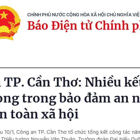
CHÍNH PHỦ NƯỚC CỘNG HÒA XÃ HỘI CHỦ NGHĨA VI
Báo Điện tử Chính 
 TP. Cần Thơ: Nhiều kế
ọng trong bảo đảm an n
an toàn xã hội
u 10/1, Công an TP. Cần Thơ tổ chức tổng kết công tác năm
 Thiếu tướng Nguyễn Văn Thuận, Trưởng đoàn Đại biểu Quố