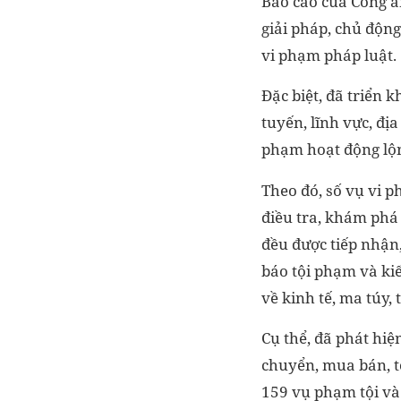
Báo cáo của Công a
giải pháp, chủ độn
vi phạm pháp luật.
Đặc biệt, đã triển 
tuyến, lĩnh vực, đị
phạm hoạt động lộn
Theo đó, số vụ vi ph
điều tra, khám phá 
đều được tiếp nhận, 
báo tội phạm và kiế
về kinh tế, ma túy,
Cụ thể, đã phát hiệ
chuyển, mua bán, tổ
159 vụ phạm tội và 