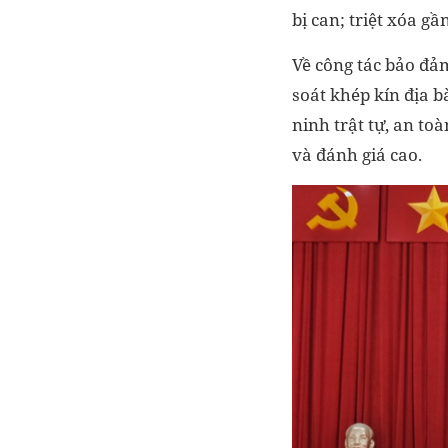
bị can; triệt xóa g
Về công tác bảo đảm
soát khép kín địa 
ninh trật tự, an t
và đánh giá cao.