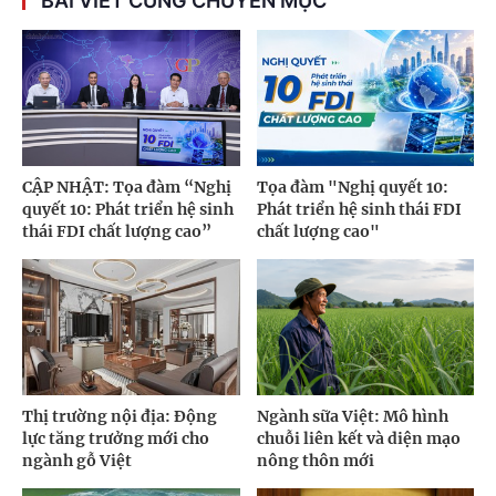
BÀI VIẾT CÙNG CHUYÊN MỤC
CẬP NHẬT: Tọa đàm “Nghị
Tọa đàm "Nghị quyết 10:
quyết 10: Phát triển hệ sinh
Phát triển hệ sinh thái FDI
thái FDI chất lượng cao”
chất lượng cao"
Thị trường nội địa: Động
Ngành sữa Việt: Mô hình
lực tăng trưởng mới cho
chuỗi liên kết và diện mạo
ngành gỗ Việt
nông thôn mới