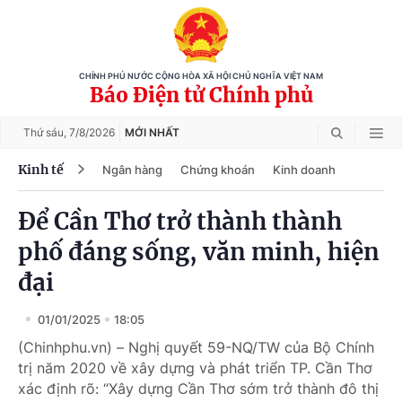
CHÍNH PHỦ NƯỚC CỘNG HÒA XÃ HỘI CHỦ NGHĨA VIỆT NAM
Báo Điện tử Chính phủ
Thứ sáu,
7/8/2026
MỚI NHẤT
Kinh tế
Ngân hàng
Chứng khoán
Kinh doanh
Để Cần Thơ trở thành thành
phố đáng sống, văn minh, hiện
đại
01/01/2025
18:05
(Chinhphu.vn) – Nghị quyết 59-NQ/TW của Bộ Chính
trị năm 2020 về xây dựng và phát triển TP. Cần Thơ
xác định rõ: “Xây dựng Cần Thơ sớm trở thành đô thị