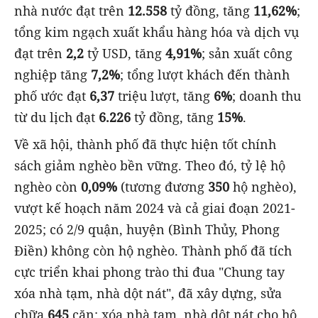
nhà nước đạt trên
12.558
tỷ đồng, tăng
11,62%
;
tổng kim ngạch xuất khẩu hàng hóa và dịch vụ
đạt trên
2,2
tỷ USD, tăng
4,91%
; sản xuất công
nghiệp tăng
7,2%
; tổng lượt khách đến thành
phố ước đạt
6,37
triệu lượt, tăng
6%
; doanh thu
từ du lịch đạt
6.226
tỷ đồng, tăng
15%
.
Về xã hội, thành phố đã thực hiện tốt chính
sách giảm nghèo bền vững. Theo đó, tỷ lệ hộ
nghèo còn
0,09%
(tương đương
350
hộ nghèo),
vượt kế hoạch năm 2024 và cả giai đoạn 2021-
2025; có 2/9 quận, huyện (Bình Thủy, Phong
Điền) không còn hộ nghèo. Thành phố đã tích
cực triển khai phong trào thi đua "Chung tay
xóa nhà tạm, nhà dột nát", đã xây dựng, sửa
chữa
645
căn; xóa nhà tạm, nhà dột nát cho hộ