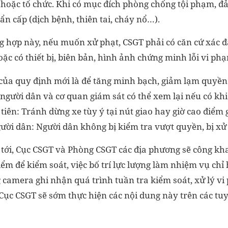
hoặc tổ chức. Khi có mục đích phòng chống tội phạm, đ
hẩn cấp (dịch bệnh, thiên tai, cháy nổ…).
 hợp này, nếu muốn xử phạt, CSGT phải có căn cứ xác 
oặc có thiết bị, biên bản, hình ảnh chứng minh lỗi vi ph
 của quy định mới là để tăng minh bạch, giảm lạm quyền
 người dân và cơ quan giám sát có thể xem lại nếu có kh
tiên: Tránh dừng xe tùy ý tại nút giao hay giờ cao điểm g
ười dân: Người dân không bị kiểm tra vượt quyền, bị xử l
n tới, Cục CSGT và Phòng CSGT các địa phương sẽ công kh
iểm để kiểm soát, việc bố trí lực lượng làm nhiệm vụ chỉ 
g camera ghi nhận quá trình tuần tra kiểm soát, xử lý 
 Cục CSGT sẽ sớm thực hiện các nội dung này trên các tuy