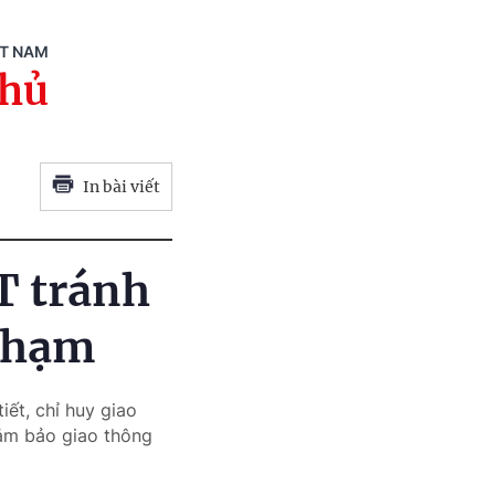
ỆT NAM
phủ
In bài viết
T tránh
 phạm
iết, chỉ huy giao
đảm bảo giao thông