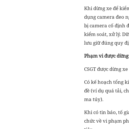
Khi dừng xe để kiểm
dụng camera đeo ng
bị camera cố định đ
kiểm soát, xử lý. D
lưu giữ đúng quy đ
Phạm vi được dừng 
CSGT được dừng xe 
Có kế hoạch tổng k
đề (ví dụ quá tải, 
ma túy).
Khi có tin báo, tố g
chức về vi phạm ph