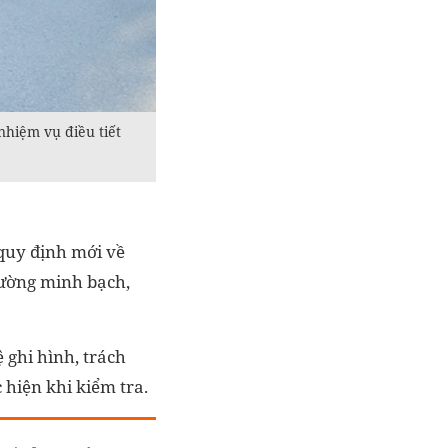
nhiệm vụ điều tiết
 quy định mới về
cường minh bạch,
 ghi hình, trách
 hiện khi kiểm tra.