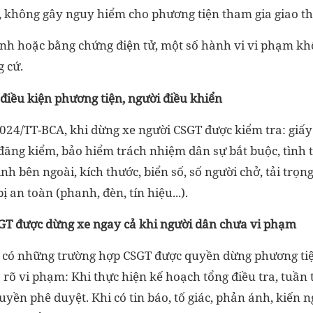
, không gây nguy hiểm cho phương tiện tham gia giao t
ảnh hoặc bằng chứng điện tử, một số hành vi vi phạm kh
 cứ.
 điều kiện phương tiện, người điều khiển
024/TT-BCA, khi dừng xe người CSGT được kiểm tra: giấy 
đăng kiểm, bảo hiểm trách nhiệm dân sự bắt buộc, tình 
nh bên ngoài, kích thước, biển số, số người chở, tải trọn
ị an toàn (phanh, đèn, tín hiệu...).
T được dừng xe ngay cả khi người dân chưa vi phạm
, có những trường hợp CSGT được quyền dừng phương ti
 rõ vi phạm: Khi thực hiện kế hoạch tổng điều tra, tuần
yền phê duyệt. Khi có tin báo, tố giác, phản ánh, kiến n