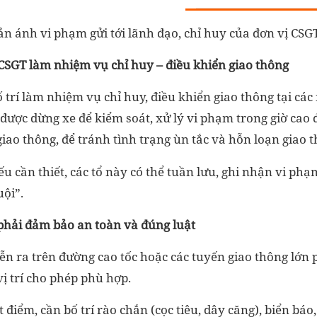
ản ánh vi phạm gửi tới lãnh đạo, chỉ huy của đơn vị CSGT
 CSGT làm nhiệm vụ chỉ huy – điều khiển giao thông
 trí làm nhiệm vụ chỉ huy, điều khiển giao thông tại các
được dừng xe để kiểm soát, xử lý vi phạm trong giờ cao
giao thông, để tránh tình trạng ùn tắc và hỗn loạn giao 
ếu cần thiết, các tổ này có thể tuần lưu, ghi nhận vi phạ
uội”.
phải đảm bảo an toàn và đúng luật
ễn ra trên đường cao tốc hoặc các tuyến giao thông lớn 
ị trí cho phép phù hợp.
 điểm, cần bố trí rào chắn (cọc tiêu, dây căng), biển báo