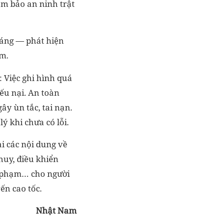
ảm bảo an ninh trật
đáng — phát hiện
ạm.
: Việc ghi hình quá
iếu nại. An toàn
ây ùn tắc, tai nạn.
ý khi chưa có lỗi.
ai các nội dung về
huy, điều khiển
vi phạm… cho người
ến cao tốc.
Nhật Nam