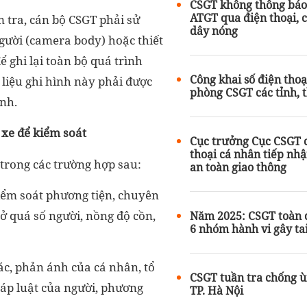
CSGT không thông báo 
ATGT qua điện thoại,
 tra, cán bộ CSGT phải sử
dây nóng
ười (camera body) hoặc thiết
ể ghi lại toàn bộ quá trình
Công khai số điện thoạ
ữ liệu ghi hình này phải được
phòng CSGT các tỉnh, 
ịnh.
xe để kiểm soát
Cục trưởng Cục CSGT c
thoại cá nhân tiếp nhậ
trong các trường hợp sau:
an toàn giao thông
iểm soát phương tiện, chuyên
chở quá số người, nồng độ cồn,
Năm 2025: CSGT toàn q
6 nhóm hành vi gây ta
iác, phản ánh của cá nhân, tổ
CSGT tuần tra chống ùn
áp luật của người, phương
TP. Hà Nội