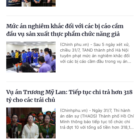
Mức án nghiêm khắc đối với các bị cáo cầm
đầu vụ sản xuất thực phẩm chức năng giả
(Chinh phu.vn) - Sau 5 ngày xét xử,
chiều 31/7, TAND thành phố Hà Nội
tuyên phạt mức án nghiêm khắc đối
với các bị cáo cầm đầu trong vụ án...
Vụ án Trương Mỹ Lan: Tiếp tục chi trả hơn 318
tỷ cho các trái chủ
(Chinhphu.vn) - Ngày 31/7, Thi hành
án dân sự (THADS) Thành phố Hồ Chí
Minh thông báo tiếp tục tổ chức chi
trả đợt 10 với tổng số tiền hơn 318,1...