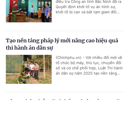
điều tra Công an tỉnh Bắc Ninh đã ra
Quyết định khởi tố vụ án hình sự,
khởi tố bị can và bắt tạm giam đối...
Tạo nền tảng pháp lý mới nâng cao hiệu quả
thi hành án dân sự
(Chinhphu.vn) - Với nhiều đổi mới về
tổ chức bộ máy, thủ tục, chuyển đổi
số và cơ chế phối hợp, Luật Thi hành
án dân sự năm 2025 tạo nền tảng...
Bộ Tư pháp thẩm định kết quả rà soát 474 văn
bản lĩnh vực khoa học, công nghệ
Cổng TTĐT Chính phủ
English
中文
(Chinhphu.vn) - Ngày 21/7, Bộ Tư
pháp tổ chức cuộc họp thẩm định đối
Trang chủ
Media
Tin nóng
Thông tin
với báo cáo sơ bộ về kết quả tổng rà