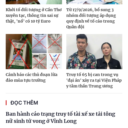
Khởi tố đối tượng ở Cần Thơ
Từ 17/9/2026, bổ sung 3
xuyên tạc, thông tin sai sự
nhóm đối tượng áp dụng
thật, 'nổ' có 10 tỷ Euro
quy định về tố cáo trong
Quân đội
Cảnh báo các thủ đoạn lừa
Truy tố 65 bị can trong vụ
đảo mùa tựu trường
'đại án' xảy ra tại Viện Pháp
y tâm thần Trung ương
ĐỌC THÊM
Ban hành cáo trạng truy tố tài xế xe tải tông
nữ sinh tử vong ở Vĩnh Long