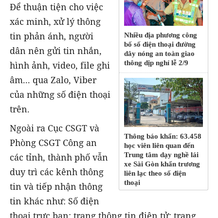
Để thuận tiện cho việc
xác minh, xử lý thông
tin phản ánh, người
Nhiều địa phương công
bố số điện thoại đường
dân nên gửi tin nhắn,
dây nóng an toàn giao
thông dịp nghỉ lễ 2/9
hình ảnh, video, file ghi
âm... qua Zalo, Viber
của những số điện thoại
trên.
Ngoài ra Cục CSGT và
Thông báo khẩn: 63.458
Phòng CSGT Công an
học viên liên quan đến
Trung tâm dạy nghề lái
các tỉnh, thành phố vẫn
xe Sài Gòn khẩn trương
duy trì các kênh thông
liên lạc theo số điện
thoại
tin và tiếp nhận thông
tin khác như: Số điện
thoại trực ban; trang thông tin điện tử; trang