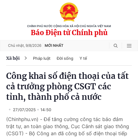
CHÍNH PHỦ NƯỚC CỘNG HÒA XÃ HỘI CHỦ NGHĨA VIỆT NAM
Báo Điện tử Chính phủ
Chủ nhật,
9/8/2026
MỚI NHẤT
Xã hội
Pháp luật
Đời sống
Y tế
Công khai số điện thoại của tất
cả trưởng phòng CSGT các
tỉnh, thành phố cả nước
27/07/2025
14:50
(Chinhphu.vn) - Để tăng cường công tác bảo đảm
trật tự, an toàn giao thông, Cục Cảnh sát giao thông
(CSGT) - Bộ Công an đã công bố số điện thoại tiếp