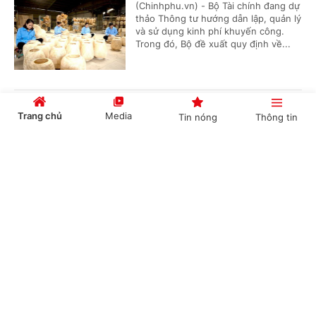
(Chinhphu.vn) - Bộ Tài chính đang dự
thảo Thông tư hướng dẫn lập, quản lý
và sử dụng kinh phí khuyến công.
Trong đó, Bộ đề xuất quy định về...
Đơn giản hóa thủ tục hành chính về mã số
Trang chủ
Media
Tin nóng
Thông tin
vùng trồng, tạo thuận lợi thúc đẩy xuất khẩu
nông sản
Cổng TTĐT Chính phủ
English
中文
(Chinhphu.vn) - Bộ Nông nghiệp và
Môi trường đang lấy ý kiến đối với dự
thảo Nghị quyết của Chính phủ về
quy định đơn giản hóa thủ tục hành...
Chuyên mục
Đề xuất phụ cấp ưu đãi nghề cao nhất 70% với
CHÍNH TRỊ
KINH TẾ
người làm việc trong lĩnh vực năng lượng
nguyên tử
VĂN HÓA
XÃ HỘI