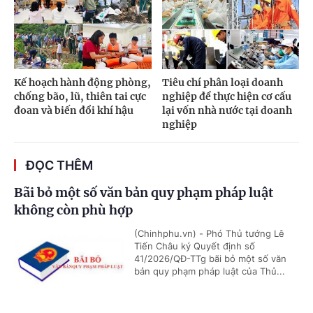
Kế hoạch hành động phòng,
Tiêu chí phân loại doanh
chống bão, lũ, thiên tai cực
nghiệp để thực hiện cơ cấu
đoan và biến đổi khí hậu
lại vốn nhà nước tại doanh
nghiệp
ĐỌC THÊM
Bãi bỏ một số văn bản quy phạm pháp luật
không còn phù hợp
(Chinhphu.vn) - Phó Thủ tướng Lê
Tiến Châu ký Quyết định số
41/2026/QĐ-TTg bãi bỏ một số văn
bản quy phạm pháp luật của Thủ...