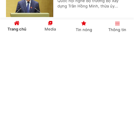
Quốc hội nghe Bộ trưởng Bộ Xây
dựng Trần Hồng Minh, thừa ủy...
Trang chủ
Media
Tin nóng
Thông tin
Đề xuất cơ chế đặc thù đầu tư dự án đường
Vành đai 5-Vùng Thủ đô Hà Nội
Cổng TTĐT Chính phủ
English
中文
(Chinhphu.vn) - Tiếp tục chương
trình Kỳ họp không thường lệ thứ
Nhất, sáng 6/8, Quốc hội nghe Tờ
trình và Báo cáo thẩm tra dự án...
Chuyên mục
EuroCham: Nghị quyết 10 tạo niềm tin để
CHÍNH TRỊ
KINH TẾ
doanh nghiệp châu Âu mở rộng đầu tư tại Việt
Nam
VĂN HÓA
XÃ HỘI
(Chinhphu.vn) - Nghị quyết 10 được
KHOA GIÁO
QUỐC TẾ
cộng đồng doanh nghiệp châu Âu