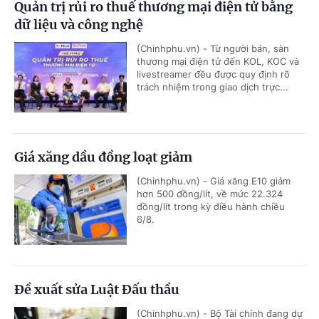
Quản trị rủi ro thuế thương mại điện tử bằng
dữ liệu và công nghệ
(Chinhphu.vn) - Từ người bán, sàn
thương mại điện tử đến KOL, KOC và
livestreamer đều được quy định rõ
trách nhiệm trong giao dịch trực...
Giá xăng dầu đồng loạt giảm
(Chinhphu.vn) - Giá xăng E10 giảm
hơn 500 đồng/lít, về mức 22.324
đồng/lít trong kỳ điều hành chiều
6/8.
Đề xuất sửa Luật Đấu thầu
(Chinhphu.vn) - Bộ Tài chính đang dự