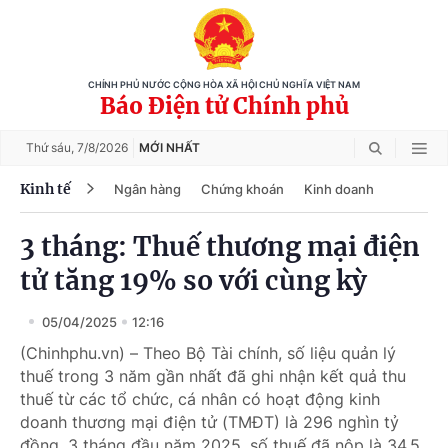
CHÍNH PHỦ NƯỚC CỘNG HÒA XÃ HỘI CHỦ NGHĨA VIỆT NAM
Báo Điện tử Chính phủ
Thứ sáu,
7/8/2026
MỚI NHẤT
Kinh tế
Ngân hàng
Chứng khoán
Kinh doanh
3 tháng: Thuế thương mại điện
tử tăng 19% so với cùng kỳ
05/04/2025
12:16
(Chinhphu.vn) – Theo Bộ Tài chính, số liệu quản lý
thuế trong 3 năm gần nhất đã ghi nhận kết quả thu
thuế từ các tổ chức, cá nhân có hoạt động kinh
doanh thương mại điện tử (TMĐT) là 296 nghìn tỷ
đồng. 3 tháng đầu năm 2025, số thuế đã nộp là 34,5