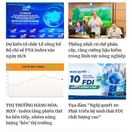
Dự kiến tổ chức Lễ công bố
Thống nhất cơ chế phân
Bộ chỉ số FTA Index vào
cấp, tăng cường hậu kiểm
ngày 18/8
trong lĩnh vực nông nghiệp
THỊ TRƯỜNG HÀNG HÓA:
Tọa đàm "Nghị quyết 10:
MXV-Index tăng phiên thứ
Phát triển hệ sinh thái FDI
ba liên tiếp, nhóm năng
chất lượng cao"
lượng ‘kéo’ thị trường