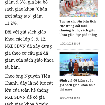
giảm 9,6%, giá bìa bộ
sách giáo khoa "Chân
trời sáng tạo" giảm
Tạo sự chuyển biến tích
11,2%.
cực trong đổi mới
chương trình, sách giáo
Đối với giá sách giáo
khoa giáo dục phổ thông
khoa các lớp 5, 9, 12,
20/03/2024 20:35
NXBGDVN đã xây dựng
giá theo cơ cấu giá đã
giảm của sách giáo khoa
tái bản.
Theo ông Nguyễn Tiến
Định giá để kiểm soát
Thanh, đây là nỗ lực rất
giá sách giáo khoa như
lớn của toàn hệ thống
thế nào?
NXBGDVN để có giá
05/04/2024 16:25
sách giáo khoa ở mức