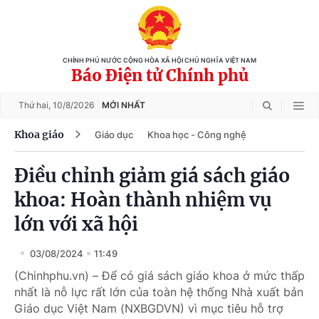
CHÍNH PHỦ NƯỚC CỘNG HÒA XÃ HỘI CHỦ NGHĨA VIỆT NAM
Báo Điện tử Chính phủ
Thứ hai,
10/8/2026
MỚI NHẤT
Khoa giáo
Giáo dục
Khoa học - Công nghệ
Điều chỉnh giảm giá sách giáo
khoa: Hoàn thành nhiệm vụ
lớn với xã hội
03/08/2024
11:49
(Chinhphu.vn) – Để có giá sách giáo khoa ở mức thấp
nhất là nỗ lực rất lớn của toàn hệ thống Nhà xuất bản
Giáo dục Việt Nam (NXBGDVN) vì mục tiêu hỗ trợ