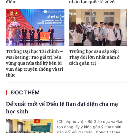
điểm
nhân tạo quốc tế 2026
Trường Đại học Tài chính –
Trường học sau sắp xếp:
Marketing: Tạo giá trị bền
Thay đổi lớn nhất nằm ở
vững qua nửa thế kỷ bền bỉ
cách quản trị
vun đắp truyền thống và tri
thức
ĐỌC THÊM
Đề xuất mới về Điều lệ Ban đại diện cha mẹ
học sinh
(Chinhphu.vn) - Bộ Giáo dục và Đào
tạo đang lấy ý kiến góp ý của nhân
dân đối với dự thảo Thông tư thay