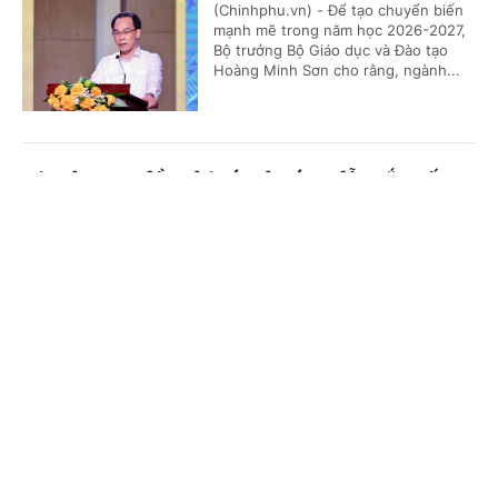
(Chinhphu.vn) - Để tạo chuyển biến
mạnh mẽ trong năm học 2026-2027,
Bộ trưởng Bộ Giáo dục và Đào tạo
Hoàng Minh Sơn cho rằng, ngành...
Địa phương đề nghị sớm hướng dẫn sắp xếp cơ
sở giáo dục
Cổng TTĐT Chính phủ
English
中文
(Chinhphu.vn) - Các địa phương đang
khẩn trương xây dựng phương án sắp
Trang chủ
Media
Tin nóng
Thông tin
xếp mạng lưới trường học, hướng tới
tinh gọn đầu mối quản lý và nâng...
Chuyên mục
Đề xuất thống nhất công nhận chứng chỉ
CHÍNH TRỊ
KINH TẾ
trong hệ thống giáo dục quốc dân
VĂN HÓA
XÃ HỘI
(Chinhphu.vn) - Bộ Giáo dục và Đào