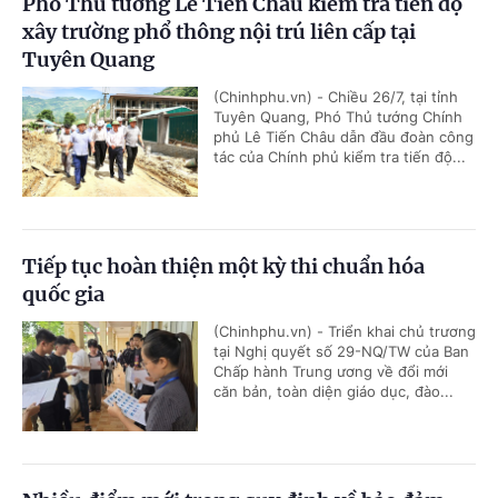
Phó Thủ tướng Lê Tiến Châu kiểm tra tiến độ
xây trường phổ thông nội trú liên cấp tại
Tuyên Quang
(Chinhphu.vn) - Chiều 26/7, tại tỉnh
Tuyên Quang, Phó Thủ tướng Chính
phủ Lê Tiến Châu dẫn đầu đoàn công
tác của Chính phủ kiểm tra tiến độ...
Tiếp tục hoàn thiện một kỳ thi chuẩn hóa
quốc gia
(Chinhphu.vn) - Triển khai chủ trương
tại Nghị quyết số 29-NQ/TW của Ban
Chấp hành Trung ương về đổi mới
căn bản, toàn diện giáo dục, đào...