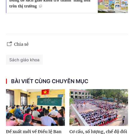
Đừng để sách giáo khoa trở thành 'hàng hóa'
trên thị trường
Chia sẻ
Sách giáo khoa
BÀI VIẾT CÙNG CHUYÊN MỤC
Đề xuất mới về Điều lệ Ban
Cơ cấu, số lượng, chế độ đối