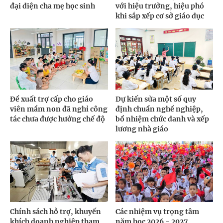
đại diện cha mẹ học sinh
với hiệu trưởng, hiệu phó
khi sắp xếp cơ sở giáo dục
Đề xuất trợ cấp cho giáo
Dự kiến sửa một số quy
viên mầm non đã nghỉ công
định chuẩn nghề nghiệp,
tác chưa được hưởng chế độ
bổ nhiệm chức danh và xếp
lương nhà giáo
Chính sách hỗ trợ, khuyến
Các nhiệm vụ trọng tâm
khích doanh nghiệp tham
năm học 2026 - 2027