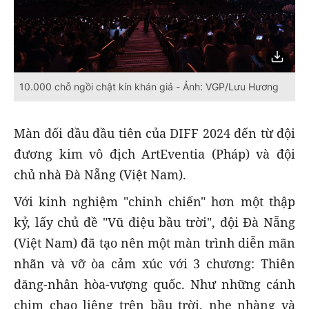
10.000 chỗ ngồi chật kín khán giả - Ảnh: VGP/Lưu Hương
Màn đối đầu đầu tiên của DIFF 2024 đến từ đội
đương kim vô địch ArtEventia (Pháp) và đội
chủ nhà Đà Nẵng (Việt Nam).
Với kinh nghiệm "chinh chiến" hơn một thập
kỷ, lấy chủ đề "Vũ điệu bầu trời", đội Đà Nẵng
(Việt Nam) đã tạo nên một màn trình diễn mãn
nhãn và vỡ òa cảm xúc với 3 chương: Thiên
đăng-nhân hòa-vượng quốc. Như những cánh
chim chao liệng trên bầu trời, nhẹ nhàng và