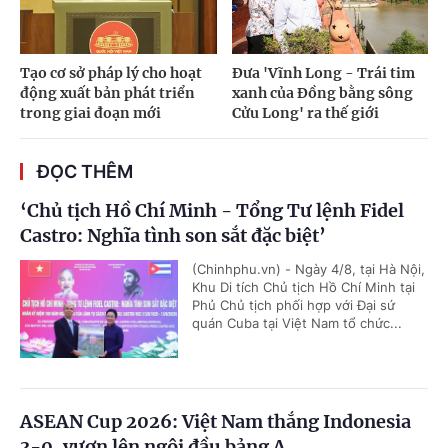
Tạo cơ sở pháp lý cho hoạt
Đưa 'Vĩnh Long - Trái tim
động xuất bản phát triển
xanh của Đồng bằng sông
trong giai đoạn mới
Cửu Long' ra thế giới
ĐỌC THÊM
‘Chủ tịch Hồ Chí Minh - Tổng Tư lệnh Fidel
Castro: Nghĩa tình son sắt đặc biệt’
(Chinhphu.vn) - Ngày 4/8, tại Hà Nội,
Khu Di tích Chủ tịch Hồ Chí Minh tại
Phủ Chủ tịch phối hợp với Đại sứ
quán Cuba tại Việt Nam tổ chức...
ASEAN Cup 2026: Việt Nam thắng Indonesia
3-0, vươn lên ngôi đầu bảng A