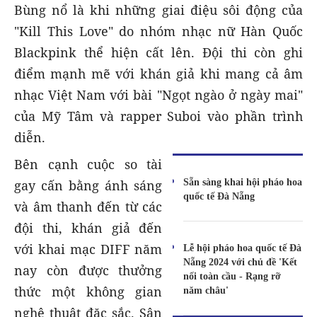
Bùng nổ là khi những giai điệu sôi động của
"Kill This Love" do nhóm nhạc nữ Hàn Quốc
Blackpink thể hiện cất lên. Đội thi còn ghi
điểm mạnh mẽ với khán giả khi mang cả âm
nhạc Việt Nam với bài "Ngọt ngào ở ngày mai"
của Mỹ Tâm và rapper Suboi vào phần trình
diễn.
Bên cạnh cuộc so tài
Sẵn sàng khai hội pháo hoa
gay cấn bằng ánh sáng
quốc tế Đà Nẵng
và âm thanh đến từ các
đội thi, khán giả đến
với khai mạc DIFF năm
Lễ hội pháo hoa quốc tế Đà
Nẵng 2024 với chủ đề 'Kết
nay còn được thưởng
nối toàn cầu - Rạng rỡ
thức một không gian
năm châu'
nghệ thuật đặc sắc. Sân