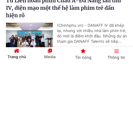
Từ Liên hoan phim Châu Á-Đà Nẵng lần thứ
IV, diện mạo một thế hệ làm phim trẻ dần
hiện rõ
(Chinhphu.vn) - DANAFF IV đã khép
lại, nhưng với nhiều nhà làm phim trẻ,
đó mới là điểm khởi đầu. Những dự án
tham gia DANAFF Talents sẽ tiếp...
Trang chủ
Media
Tin nóng
Thông tin
Bước tiến mới trong hành trình phục dựng
Cổng TTĐT Chính phủ
English
中文
điện Kính Thiên - Hoàng thành Thăng Long
(Chinhphu.vn) - Theo Cục Di sản, Bộ
Văn hóa, Thể thao và Du lịch, tại Kỳ
họp lần thứ 48 của Ủy ban Di sản Thế
giới vừa diễn ra tại Busan (Hàn...
Chuyên mục
CHÍNH TRỊ
KINH TẾ