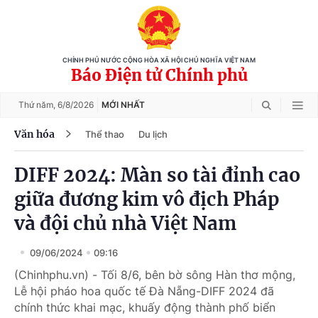
CHÍNH PHỦ NƯỚC CỘNG HÒA XÃ HỘI CHỦ NGHĨA VIỆT NAM
Báo Điện tử Chính phủ
Thứ năm,
6/8/2026
MỚI NHẤT
Văn hóa
Thể thao
Du lịch
DIFF 2024: Màn so tài đỉnh cao
giữa đương kim vô địch Pháp
và đội chủ nhà Việt Nam
09/06/2024
09:16
(Chinhphu.vn) - Tối 8/6, bên bờ sông Hàn thơ mộng,
Lễ hội pháo hoa quốc tế Đà Nẵng-DIFF 2024 đã
chính thức khai mạc, khuấy động thành phố biển