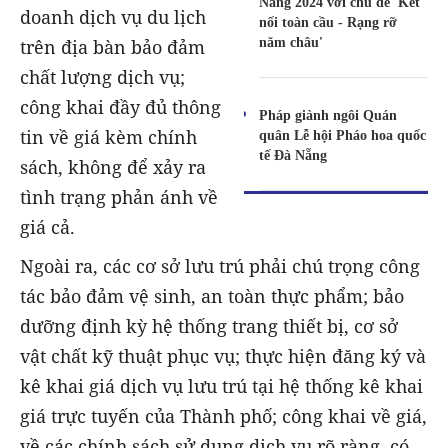
Nẵng 2024 với chủ đề 'Kết
doanh dịch vụ du lịch
nối toàn cầu - Rạng rỡ
năm châu'
trên địa bàn bảo đảm
chất lượng dịch vụ;
công khai đầy đủ thông
Pháp giành ngôi Quán
tin về giá kèm chính
quân Lễ hội Pháo hoa quốc
tế Đà Nẵng
sách, không để xảy ra
tình trạng phản ánh về
giá cả.
Ngoài ra, các cơ sở lưu trú phải chú trọng công
tác bảo đảm vệ sinh, an toàn thực phẩm; bảo
dưỡng định kỳ hệ thống trang thiết bị, cơ sở
vật chất kỹ thuật phục vụ; thực hiện đăng ký và
kê khai giá dịch vụ lưu trú tại hệ thống kê khai
giá trực tuyến của Thành phố; công khai về giá,
về các chính sách sử dụng dịch vụ rõ ràng, có