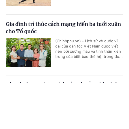
Gia đình trí thức cách mạng hiến ba tuổi xuân
cho Tổ quốc
(Chinhphu.vn) - Lịch sử vệ quốc vĩ
đại của dân tộc Việt Nam được viết
nên bởi xương máu và tinh thần kiên
trung của biết bao thế hệ, trong đó...
Từ Liên hoan phim Châu Á-Đà Nẵng lần thứ
IV, diện mạo một thế hệ làm phim trẻ dần
Cổng TTĐT Chính phủ
English
中文
hiện rõ
Trang chủ
Media
Tin nóng
Thông tin
(Chinhphu.vn) - DANAFF IV đã khép
lại, nhưng với nhiều nhà làm phim trẻ,
đó mới là điểm khởi đầu. Những dự án
tham gia DANAFF Talents sẽ tiếp...