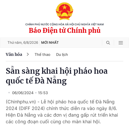
CHÍNH PHỦ NƯỚC CỘNG HÒA XÃ HỘI CHỦ NGHĨA VIỆT NAM
Báo Điện tử Chính phủ
Thứ năm,
6/8/2026
MỚI NHẤT
Văn hóa
Thể thao
Du lịch
Sẵn sàng khai hội pháo hoa
quốc tế Đà Nẵng
06/06/2024
15:53
(Chinhphu.vn) - Lễ hội pháo hoa quốc tế Đà Nẵng
2024 (DIFF 2024) chính thức diễn ra vào ngày 8/6.
Hiện Đà Nẵng và các đơn vị đang gấp rút triển khai
các công đoạn cuối cùng cho màn khai hội.