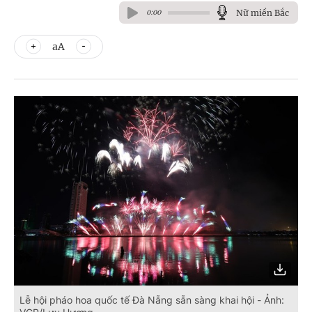
Nữ miền Bắc
0:00
aA
Lễ hội pháo hoa quốc tế Đà Nẵng sẵn sàng khai hội - Ảnh: