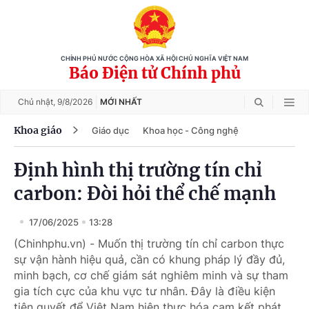
CHÍNH PHỦ NƯỚC CỘNG HÒA XÃ HỘI CHỦ NGHĨA VIỆT NAM
Báo Điện tử Chính phủ
Chủ nhật,
9/8/2026
MỚI NHẤT
Khoa giáo
Giáo dục
Khoa học - Công nghệ
Định hình thị trường tín chỉ
carbon: Đòi hỏi thể chế mạnh
17/06/2025
13:28
(Chinhphu.vn) - Muốn thị trường tín chỉ carbon thực
sự vận hành hiệu quả, cần có khung pháp lý đầy đủ,
minh bạch, cơ chế giám sát nghiêm minh và sự tham
gia tích cực của khu vực tư nhân. Đây là điều kiện
tiên quyết để Việt Nam hiện thực hóa cam kết phát