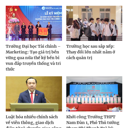
Trường Đại học Tài chính –
Trường học sau sắp xếp:
Marketing: Tạo giá trị bền
Thay đổi lớn nhất nằm ở
vững qua nửa thế kỷ bền bỉ
cách quản trị
vun đắp truyền thống và tri
thức
Luật hóa nhiều chính sách
Khởi công Trường THPT
về viễn thông, giao dịch
Nam Đàn 1, Phó Thủ tướng