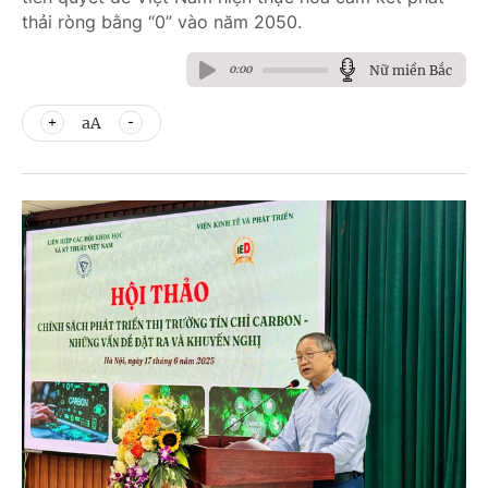
thải ròng bằng “0” vào năm 2050.
Nữ miền Bắc
0:00
aA