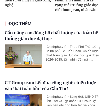
điện tử và chuyển giao công
Phạm Thị Thanh Trà kỳ
nghệ
vọng môi trường giáo dục
chất lượng cao, nhân văn
ĐỌC THÊM
Cần nâng cao đồng bộ chất lượng của toàn hệ
thống giáo dục đại học
(Chinhphu.vn) - Theo Phó Thủ tướng
Chính phủ Lê Tiến Châu, Chiến lược
phát triển giáo dục đại học giai đoạn
2026-2035, tầm nhìn đến năm...
CT Group cam kết đưa công nghệ chiến lược
vào 'bài toán lớn' của Cần Thơ
(Chinhphu.vn) - Sáng 6/8, UBND TP.
Cần Thơ và Tập đoàn CT Group ký
Biên bản ghi nhớ hợp tác về khoa