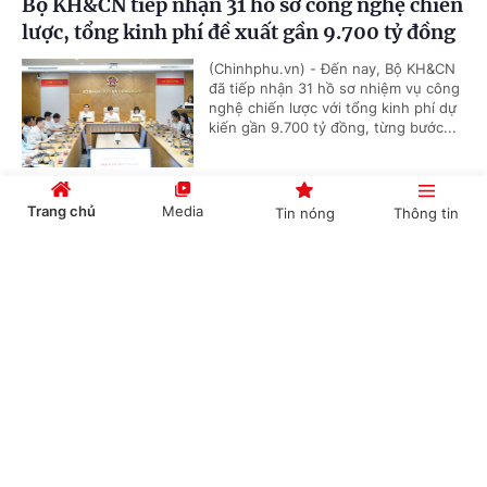
Bộ KH&CN tiếp nhận 31 hồ sơ công nghệ chiến
lược, tổng kinh phí đề xuất gần 9.700 tỷ đồng
(Chinhphu.vn) - Đến nay, Bộ KH&CN
đã tiếp nhận 31 hồ sơ nhiệm vụ công
nghệ chiến lược với tổng kinh phí dự
kiến gần 9.700 tỷ đồng, từng bước...
Trang chủ
Media
Tin nóng
Thông tin
Chuẩn bị nhân lực, công nghệ và pháp quy cho
chương trình điện hạt nhân
Cổng TTĐT Chính phủ
English
中文
(Chinhphu.vn) - Với mục tiêu đưa tổ
máy điện hạt nhân đầu tiên vào vận
hành năm 2035, Việt Nam đang khẩn
trương hoàn thiện hệ thống pháp...
Chuyên mục
Hoàn thiện hệ thống pháp quy hạt nhân, sẵn
CHÍNH TRỊ
KINH TẾ