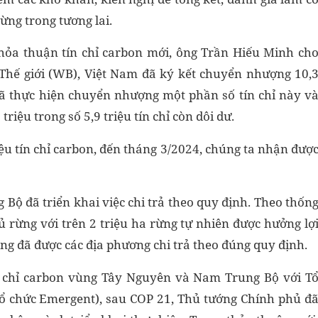
ừng trong tương lai.
 thỏa thuận tín chỉ carbon mới, ông Trần Hiếu Minh ch
 Thế giới (WB), Việt Nam đã ký kết chuyển nhượng 10,
a đã thực hiện chuyển nhượng một phần số tín chỉ này v
iệu trong số 5,9 triệu tín chỉ còn dôi dư.
ệu tín chỉ carbon, đến tháng 3/2024, chúng ta nhận đượ
 Bộ đã triển khai việc chi trả theo quy định. Theo thốn
 rừng với trên 2 triệu ha rừng tự nhiên được hưởng lợ
đồng đã được các địa phương chi trả theo đúng quy định.
 chỉ carbon vùng Tây Nguyên và Nam Trung Bộ với T
Tổ chức Emergent), sau COP 21, Thủ tướng Chính phủ đ