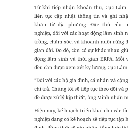
Từ khi tiếp nhận khoản thu, Cục Lâm
liên tục cập nhật thông tin và ghi nh
khăn từ địa phương. Đặc thù của 
nghiệp, đối với các hoạt động lâm sinh n
trồng, chăm sóc, và khoanh nuôi rừng đ
gian dài. Do đó, còn có sự khác nhau gi
động lâm sinh và thời gian ERPA. Mỗi
đều cần được xem xét kỹ lưỡng, Cục Lâm 
"Đối với các hộ gia đình, cá nhân và cộn
chi trả. Chúng tôi sẽ tiếp tục theo dõi v
đề được xử lý kịp thời", ông Minh nhấn 
Hiện nay, kế hoạch triển khai cho các 
nghiệp đang có kế hoạch sẽ tiếp tục tậ
định, đồng thời sẽ ghi nhận, tổng hợp th