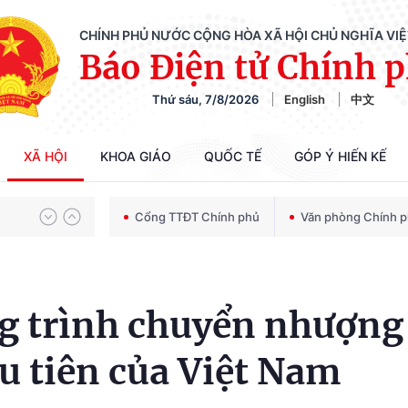
CHÍNH PHỦ NƯỚC CỘNG HÒA XÃ HỘI CHỦ NGHĨA VI
Báo Điện tử Chính 
Thứ sáu, 7/8/2026
English
中文
Chiến dịch 500 ngày đêm tìm kiếm, quy tập và xác định danh tính hài cốt liệt sĩ
XÃ HỘI
KHOA GIÁO
QUỐC TẾ
GÓP Ý HIẾN KẾ
Bảo vệ nền tảng tư tưởng của Đảng trong kỷ nguyên phát triển mới
Cổng TTĐT Chính phủ
Văn phòng Chính 
Chiến dịch 500 ngày đêm tìm kiếm, quy tập và xác định danh tính hài cốt liệt sĩ
ng trình chuyển nhượng
ầu tiên của Việt Nam