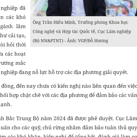
 nghiệp đã
ận các khó
Ông Trần Hiếu Minh, Trưởng phòng Khoa học
ngành lâm
Công nghệ và Hợp tác Quốc tế, Cục Lâm nghiệp
hư cải tạo,
(Bộ NN&PTNT) - Ảnh: VGP/Đỗ Hương
òi hỏi thời
ữa các hoạt
 vướng mắc
nghiệp đang nỗ lực hỗ trợ các địa phương giải quyết.
g đồng, đến nay chưa có kiến nghị nào liên quan đến việ
à phối hợp chặt chẽ với các địa phương để đảm bảo các vấ
mạnh.
tỉnh Bắc Trung Bộ năm 2024 đã được phê duyệt. Cục Lâ
p huấn cho các quỹ, chủ rừng nhằm đảm bảo tuân thủ qu
êm các khó khăn, kiến nghị để tổng kết, đánh giá làm c