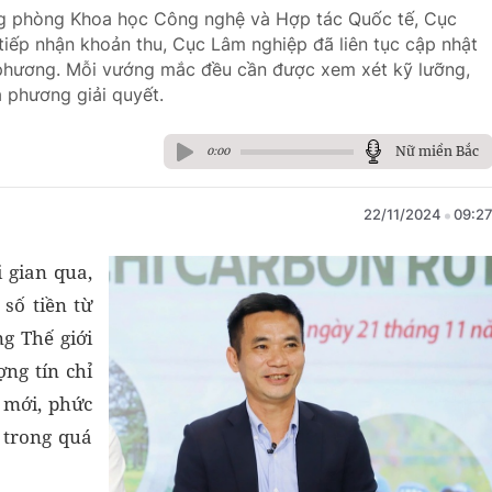
ng phòng Khoa học Công nghệ và Hợp tác Quốc tế, Cục
iếp nhận khoản thu, Cục Lâm nghiệp đã liên tục cập nhật
a phương. Mỗi vướng mắc đều cần được xem xét kỹ lưỡng,
 phương giải quyết.
Nữ miền Bắc
0:00
22/11/2024
09:2
 gian qua,
 số tiền từ
g Thế giới
ng tín chỉ
 mới, phức
h trong quá