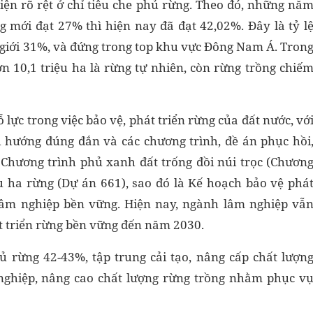
hiện rõ rệt ở chỉ tiêu che phủ rừng. Theo đó, những nă
ng mới đạt 27% thì hiện nay đã đạt 42,02%. Đây là tỷ l
 giới 31%, và đứng trong top khu vực Đông Nam Á. Tron
hơn 10,1 triệu ha là rừng tự nhiên, còn rừng trồng chiế
lực trong việc bảo vệ, phát triển rừng của đất nước, vớ
h hướng đúng đắn và các chương trình, đề án phục hồi
ư Chương trình phủ xanh đất trống đồi núi trọc (Chươn
ệu ha rừng (Dự án 661), sao đó là Kế hoạch bảo vệ phá
 lâm nghiệp bền vững. Hiện nay, ngành lâm nghiệp vẫ
t triển rừng bền vững đến năm 2030.
phủ rừng 42-43%, tập trung cải tạo, nâng cấp chất lượn
m nghiệp, nâng cao chất lượng rừng trồng nhằm phục v