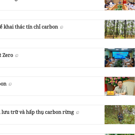
 khai thác tín chỉ carbon
t Zero
bon
ụ lưu trữ và hấp thụ carbon rừng