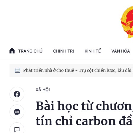
Phát triển kinh tế nhà nước trong kỷ nguyên mới
100 ngày xử lý các điểm nghẽn về chuyển đổi số
TRANG CHỦ
CHÍNH TRỊ
KINH TẾ
VĂN HÓA
Phát triển nhà ở cho thuê - Trụ cột chiến lược, lâu dài
Phát triển kinh tế nhà nước trong kỷ nguyên mới
XÃ HỘI
Bài học từ chươ
tín chỉ carbon đ