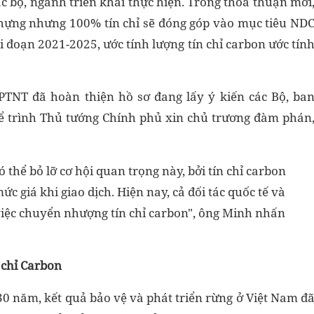
c bộ, ngành triển khai thực hiện. Trong thỏa thuận mới
ựng nhưng 100% tín chỉ sẽ đóng góp vào mục tiêu ND
ai đoạn 2021-2025, ước tính lượng tín chỉ carbon ước tín
NT đã hoàn thiện hồ sơ đang lấy ý kiến các Bộ, ba
để trình Thủ tướng Chính phủ xin chủ trương đàm phán
 thể bỏ lỡ cơ hội quan trọng này, bởi tín chỉ carbon
ức giá khi giao dịch. Hiện nay, cả đối tác quốc tế và
việc chuyển nhượng tín chỉ carbon", ông Minh nhấn
 chỉ Carbon
0 năm, kết quả bảo vệ và phát triển rừng ở Việt Nam đ