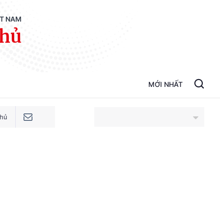
ỆT NAM
phủ
MỚI NHẤT
phủ
An Giang
Bắc Ninh
Cao Bằng