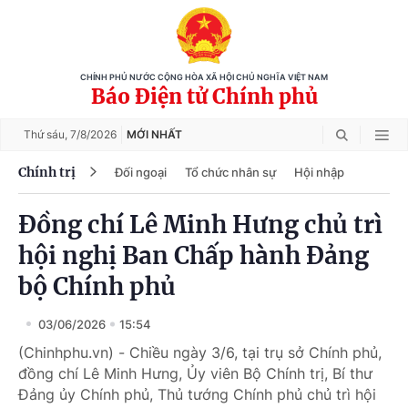
CHÍNH PHỦ NƯỚC CỘNG HÒA XÃ HỘI CHỦ NGHĨA VIỆT NAM
Báo Điện tử Chính phủ
Thứ sáu,
7/8/2026
MỚI NHẤT
Chính trị
Đối ngoại
Tổ chức nhân sự
Hội nhập
Đồng chí Lê Minh Hưng chủ trì
hội nghị Ban Chấp hành Đảng
bộ Chính phủ
03/06/2026
15:54
(Chinhphu.vn) - Chiều ngày 3/6, tại trụ sở Chính phủ,
đồng chí Lê Minh Hưng, Ủy viên Bộ Chính trị, Bí thư
Đảng ủy Chính phủ, Thủ tướng Chính phủ chủ trì hội