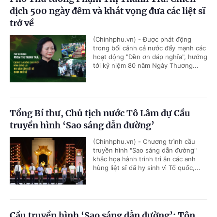
dịch 500 ngày đêm và khát vọng đưa các liệt sĩ
trở về
(Chinhphu.vn) - Được phát động
trong bối cảnh cả nước đẩy mạnh các
hoạt động "Đền ơn đáp nghĩa", hướng
tới kỷ niệm 80 năm Ngày Thương...
Tổng Bí thư, Chủ tịch nước Tô Lâm dự Cầu
truyền hình ‘Sao sáng dẫn đường’
(Chinhphu.vn) - Chương trình cầu
truyền hình "Sao sáng dẫn đường"
khắc họa hành trình tri ân các anh
hùng liệt sĩ đã hy sinh vì Tổ quốc,...
Cầu truyền hình ‘Sao sáng dẫn đường’: Tôn