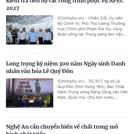
kiểm tra tiến độ các công trình phục vụ APEC
2027
(Chinhphu.vn) - Chiều 2/8, Ủy viên
Bộ Chính trị, Phó Thủ tướng Thường
trực Chính phủ Phạm Gia Túc cùng
đoàn công tác Trung ương làm việc...
Long trọng kỷ niệm 300 năm Ngày sinh Danh
nhân văn hóa Lê Quý Đôn
(Chinhphu.vn) - Tối 31/7, tại xã Lê
Quý Đôn (tỉnh Hưng Yên), Ban Chấp
hành Trung ương Đảng Cộng sản Việt
Nam, Quốc hội, Chủ tịch nước,...
Nghệ An cần chuyển biến về chất trong mô