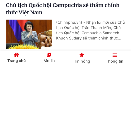
Chủ tịch Quốc hội Campuchia sẽ thăm chính
thức Việt Nam
(Chinhphu.vn) - Nhận lời mời của Chủ
tịch Quốc hội Trần Thanh Mẫn, Chủ
tịch Quốc hội Campuchia Samdech
Khuon Sudary sẽ thăm chính thức...
Trang chủ
Media
Tin nóng
Thông tin
Thủ tướng Chính phủ phát động "Phong trào
đẩy mạnh chăm lo người có công với cách
Cổng TTĐT Chính phủ
English
中文
mạng"
(Chinhphu.vn) - Sáng 23/7, tại Hà
Nội, Thủ tướng Chính phủ Lê Minh
Hưng dự Hội nghị tri ân người có
công với cách mạng toàn quốc năm...
Chuyên mục
CHÍNH TRỊ
KINH TẾ