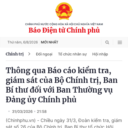
CHÍNH PHỦ NƯỚC CỘNG HÒA XÃ HỘI CHỦ NGHĨA VIỆT NAM
Báo Điện tử Chính phủ
Thứ năm,
6/8/2026
MỚI NHẤT
Chính trị
Đối ngoại
Tổ chức nhân sự
Hội nhập
Thông qua Báo cáo kiểm tra,
giám sát của Bộ Chính trị, Ban
Bí thư đối với Ban Thường vụ
Đảng ủy Chính phủ
31/03/2026
21:58
(Chinhphu.vn) - Chiều ngày 31/3, Đoàn kiểm tra, giám
sát số 26 của Bộ Chính trị, Ban Bí thư tổ chức Hội