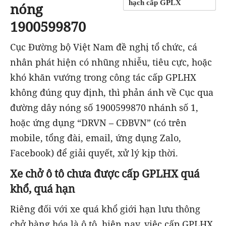
hạch cấp GPLX
nóng
1900599870
Cục Đường bộ Việt Nam đề nghị tổ chức, cá
nhân phát hiện có nhũng nhiễu, tiêu cực, hoặc
khó khăn vướng trong công tác cấp GPLHX
không đúng quy định, thì phản ánh về Cục qua
đường dây nóng số 1900599870 nhánh số 1,
hoặc ứng dụng “DRVN – CĐBVN” (có trên
mobile, tổng đài, email, ứng dụng Zalo,
Facebook) để giải quyết, xử lý kịp thời.
Xe chở ô tô chưa được cấp GPLHX quá
khổ, quá hạn
Riêng đối với xe quá khổ giới hạn lưu thông
chở hàng hóa là ô tô, hiện nay, việc cấp GPLHX