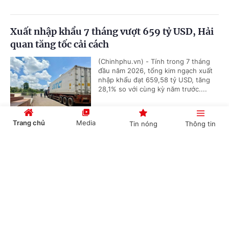
Xuất nhập khẩu 7 tháng vượt 659 tỷ USD, Hải
quan tăng tốc cải cách
(Chinhphu.vn) - Tính trong 7 tháng
đầu năm 2026, tổng kim ngạch xuất
nhập khẩu đạt 659,58 tỷ USD, tăng
28,1% so với cùng kỳ năm trước....
Trang chủ
Media
Tin nóng
Thông tin
Khẩn trương hoàn thiện đề xuất cơ chế, chính
Cổng TTĐT Chính phủ
English
中文
sách phát triển Trung tâm lọc hóa dầu và năng
lượng quốc gia tại Dung Quất (Quảng Ngãi)
(Chinhphu.vn) - Chiều 5/8, Ủy viên
Bộ Chính trị, Phó Thủ tướng Thường
trực Phạm Gia Túc làm việc với tỉnh
Quảng Ngãi cùng các bộ, ngành...
Chuyên mục