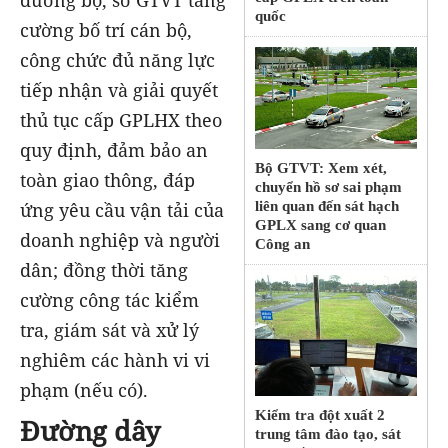
đường bộ, sở GTVT tăng
quốc
cường bố trí cán bộ,
công chức đủ năng lực
tiếp nhận và giải quyết
thủ tục cấp GPLHX theo
quy định, đảm bảo an
Bộ GTVT: Xem xét,
toàn giao thông, đáp
chuyển hồ sơ sai phạm
liên quan đến sát hạch
ứng yêu cầu vận tải của
GPLX sang cơ quan
doanh nghiệp và người
Công an
dân; đồng thời tăng
cường công tác kiểm
tra, giám sát và xử lý
nghiêm các hành vi vi
phạm (nếu có).
Kiểm tra đột xuất 2
Đường dây
trung tâm đào tạo, sát