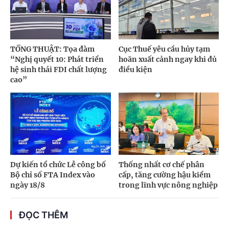
TỔNG THUẬT: Tọa đàm
Cục Thuế yêu cầu hủy tạm
“Nghị quyết 10: Phát triển
hoãn xuất cảnh ngay khi đủ
hệ sinh thái FDI chất lượng
điều kiện
cao”
Dự kiến tổ chức Lễ công bố
Thống nhất cơ chế phân
Bộ chỉ số FTA Index vào
cấp, tăng cường hậu kiểm
ngày 18/8
trong lĩnh vực nông nghiệp
ĐỌC THÊM