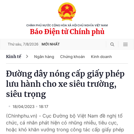
CHÍNH PHỦ NƯỚC CỘNG HÒA XÃ HỘI CHỦ NGHĨA VIỆT NAM
Báo Điện tử Chính phủ
Thứ sáu,
7/8/2026
MỚI NHẤT
Kinh tế
Ngân hàng
Chứng khoán
Kinh doanh
Đường dây nóng cấp giấy phép
lưu hành cho xe siêu trường,
siêu trọng
18/04/2023
18:17
(Chinhphu.vn) - Cục Đường bộ Việt Nam đề nghị tổ
chức, cá nhân phát hiện có nhũng nhiễu, tiêu cực,
hoặc khó khăn vướng trong công tác cấp giấy phép