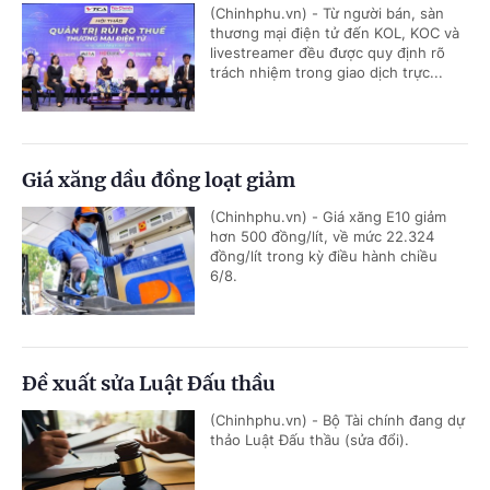
(Chinhphu.vn) - Từ người bán, sàn
thương mại điện tử đến KOL, KOC và
livestreamer đều được quy định rõ
trách nhiệm trong giao dịch trực...
Giá xăng dầu đồng loạt giảm
(Chinhphu.vn) - Giá xăng E10 giảm
hơn 500 đồng/lít, về mức 22.324
đồng/lít trong kỳ điều hành chiều
6/8.
Đề xuất sửa Luật Đấu thầu
(Chinhphu.vn) - Bộ Tài chính đang dự
thảo Luật Đấu thầu (sửa đổi).