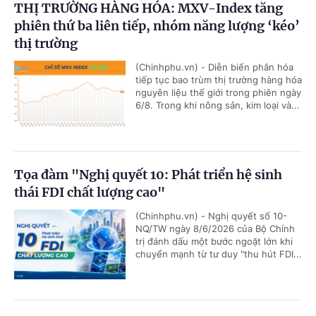
THỊ TRƯỜNG HÀNG HÓA: MXV-Index tăng
phiên thứ ba liên tiếp, nhóm năng lượng ‘kéo’
thị trường
(Chinhphu.vn) - Diễn biến phân hóa
tiếp tục bao trùm thị trường hàng hóa
nguyên liệu thế giới trong phiên ngày
6/8. Trong khi nông sản, kim loại và...
Tọa đàm "Nghị quyết 10: Phát triển hệ sinh
thái FDI chất lượng cao"
(Chinhphu.vn) - Nghị quyết số 10-
NQ/TW ngày 8/6/2026 của Bộ Chính
trị đánh dấu một bước ngoặt lớn khi
chuyển mạnh từ tư duy "thu hút FDI...