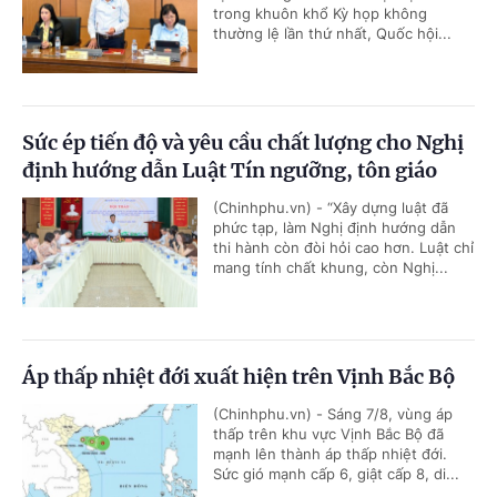
trong khuôn khổ Kỳ họp không
thường lệ lần thứ nhất, Quốc hội...
Sức ép tiến độ và yêu cầu chất lượng cho Nghị
định hướng dẫn Luật Tín ngưỡng, tôn giáo
(Chinhphu.vn) - “Xây dựng luật đã
phức tạp, làm Nghị định hướng dẫn
thi hành còn đòi hỏi cao hơn. Luật chỉ
mang tính chất khung, còn Nghị...
Áp thấp nhiệt đới xuất hiện trên Vịnh Bắc Bộ
(Chinhphu.vn) - Sáng 7/8, vùng áp
thấp trên khu vực Vịnh Bắc Bộ đã
mạnh lên thành áp thấp nhiệt đới.
Sức gió mạnh cấp 6, giật cấp 8, di...