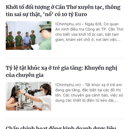
Khởi tố đối tượng ở Cần Thơ xuyên tạc, thông
tin sai sự thật, 'nổ' có 10 tỷ Euro
(Chinhphu.vn) - Ngày 6/8, Cơ quan
An ninh điều tra Công an TP. Cần Thơ
cho biết vừa khởi tố bị can, bắt tạm
giam, khám xét chỗ ở, nơi làm việc...
Tỷ lệ tật khúc xạ ở trẻ gia tăng: Khuyến nghị
của chuyên gia
(Chinhphu.vn) - Tật khúc xạ ở trẻ em
đang gia tăng, đặc biệt tại các đô thị
lớn. Các chuyên gia cảnh báo, việc sử
dụng các thiết bị điện tử kéo dài,...
Chấn chỉnh hoạt động kinh doanh dược liệu