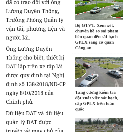
đã có trao đổi với ông
Lương Duyên Thống,
Trưởng Phòng Quản lý
Bộ GTVT: Xem xét,
vận tải, phương tiện và
chuyển hồ sơ sai phạm
người lái.
liên quan đến sát hạch
GPLX sang cơ quan
Ông Lương Duyên
Công an
Thống cho biết, thiết bị
DAT lắp trên xe tập lái
được quy định tại Nghị
định số 138/2018/NĐ-CP
ngày 8/10/2018 của
Tăng cường kiểm tra
đột xuất việc sát hạch,
Chính phủ.
cấp GPLX trên toàn
quốc
Dữ liệu DAT và dữ liệu
quản lý DAT được
truyền về máy chủ của