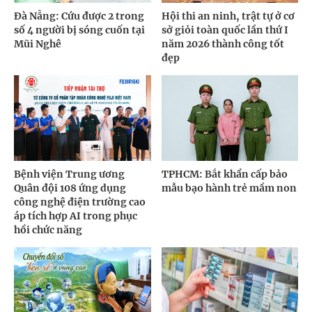
Đà Nẵng: Cứu được 2 trong
Hội thi an ninh, trật tự ở cơ
số 4 người bị sóng cuốn tại
sở giỏi toàn quốc lần thứ I
Mũi Nghê
năm 2026 thành công tốt
đẹp
Bệnh viện Trung ương
TPHCM: Bắt khẩn cấp bảo
Quân đội 108 ứng dụng
mẫu bạo hành trẻ mầm non
công nghệ điện trường cao
áp tích hợp AI trong phục
hồi chức năng