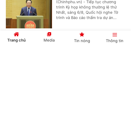
(Chinhphu.vn) - Tiếp tục chương
trình Kỳ họp không thường lệ thứ
Nhất, sáng 6/8, Quốc hội nghe Tờ
trình và Báo cáo thẩm tra dự án...
Trang chủ
Media
Tin nóng
Thông tin
Mưa lũ tràn về trong đêm, quốc lộ 6 qua Sơn
La sạt lở nghiêm trọng
Cổng TTĐT Chính phủ
English
中文
(Chinhphu.vn) - Nước lũ tràn về
trong đêm khiến nhiều xã dọc khu
vực quốc lộ 6 trên địa bàn tỉnh Sơn
La bị ảnh hưởng, quốc lộ 6 qua xã...
Chuyên mục
Cắt giảm thủ tục, chuyển sang hậu kiểm trong
CHÍNH TRỊ
KINH TẾ
lĩnh vực bưu chính, đo lường
VĂN HÓA
XÃ HỘI
(Chinhphu.vn) - Hai dự án luật mang
tính then chốt, tác động sâu rộng