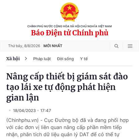
CHÍNH PHỦ NƯỚC CỘNG HÒA XÃ HỘI CHỦ NGHĨA VIỆT NAM
Báo Điện tử Chính phủ
Thứ bảy,
8/8/2026
MỚI NHẤT
Xã hội
Pháp luật
Đời sống
Y tế
Nâng cấp thiết bị giám sát đào
tạo lái xe tự động phát hiện
gian lận
18/04/2023
17:47
(Chinhphu.vn) - Cục Đường bộ đã và đang phối hợp
với các đơn vị liên quan nâng cấp phần mềm tiếp
nhận, phân tích dữ liệu quản lý DAT để có thể tự