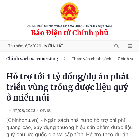
CHÍNH PHỦ NƯỚC CỘNG HÒA XÃ HỘI CHỦ NGHĨA VIỆT NAM
Báo Điện tử Chính phủ
Thứ năm,
6/8/2026
MỚI NHẤT
Chính sách và cuộc sống
Tham vấn chính sách
Chính sách
Hỗ trợ tới 1 tỷ đồng/dự án phát
triển vùng trồng dược liệu quý
ở miền núi
17/08/2023
07:18
(Chinhphu.vn) - Ngân sách nhà nước hỗ trợ chi phí
quảng cáo, xây dựng thương hiệu sản phẩm dược liệu
quý chủ lực quốc gia và cấp tỉnh: Hỗ trợ theo dự án