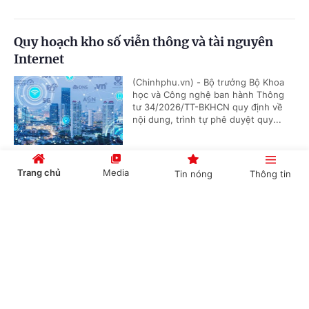
Quy hoạch kho số viễn thông và tài nguyên
Internet
(Chinhphu.vn) - Bộ trưởng Bộ Khoa
học và Công nghệ ban hành Thông
tư 34/2026/TT-BKHCN quy định về
nội dung, trình tự phê duyệt quy...
Trang chủ
Media
Tin nóng
Thông tin
Quy định mới về quản lý an toàn hàng không
Cổng TTĐT Chính phủ
English
中文
(Chinhphu.vn) - Ngày 22/6/2026,
Chính phủ ban hành Nghị định số
221/2026/NĐ-CP quy định về Nhà
chức trách hàng không Việt Nam và...
Chuyên mục