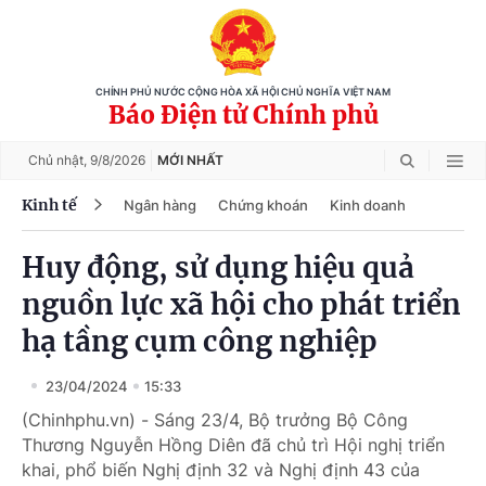
CHÍNH PHỦ NƯỚC CỘNG HÒA XÃ HỘI CHỦ NGHĨA VIỆT NAM
Báo Điện tử Chính phủ
Chủ nhật,
9/8/2026
MỚI NHẤT
Kinh tế
Ngân hàng
Chứng khoán
Kinh doanh
Huy động, sử dụng hiệu quả
nguồn lực xã hội cho phát triển
hạ tầng cụm công nghiệp
23/04/2024
15:33
(Chinhphu.vn) - Sáng 23/4, Bộ trưởng Bộ Công
Thương Nguyễn Hồng Diên đã chủ trì Hội nghị triển
khai, phổ biến Nghị định 32 và Nghị định 43 của