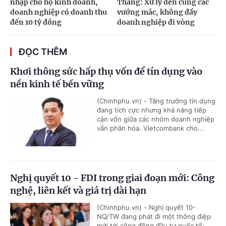
nhập cho hộ kinh doanh,
Thắng: Xử lý đến cùng các
doanh nghiệp có doanh thu
vướng mắc, không đẩy
đến 10 tỷ đồng
doanh nghiệp đi vòng
ĐỌC THÊM
Khơi thông sức hấp thụ vốn để tín dụng vào
nền kinh tế bền vững
(Chinhphu.vn) - Tăng trưởng tín dụng
đang tích cực nhưng khả năng tiếp
cận vốn giữa các nhóm doanh nghiệp
vẫn phân hóa. Vietcombank cho...
Nghị quyết 10 - FDI trong giai đoạn mới: Công
nghệ, liên kết và giá trị dài hạn
(Chinhphu.vn) - Nghị quyết 10-
NQ/TW đang phát đi một thông điệp
mới tới cộng đồng đầu tư quốc tế: