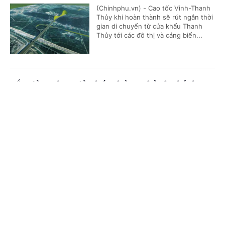
(Chinhphu.vn) - Cao tốc Vinh-Thanh
Thủy khi hoàn thành sẽ rút ngắn thời
gian di chuyển từ cửa khẩu Thanh
Thủy tới các đô thị và cảng biển...
Cắt giảm, đơn giản hóa thủ tục hành chính,
điều kiện kinh doanh trong lĩnh vực nông
Cổng TTĐT Chính phủ
English
中文
nghiệp và môi trường
Trang chủ
Media
Tin nóng
Thông tin
(Chinhphu.vn) - Họp phiên toàn thể
tại Hội trường vào sáng nay (7/8),
Quốc hội nghe báo cáo về dự án Luật
sửa đổi, bổ sung một số điều của...
Chuyên mục
CHÍNH TRỊ
KINH TẾ
Cần thiết thay đổi cơ chế đầu tư trạm dừng
nghỉ cao tốc
VĂN HÓA
XÃ HỘI