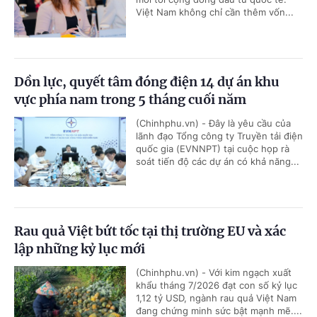
Việt Nam không chỉ cần thêm vốn...
Dồn lực, quyết tâm đóng điện 14 dự án khu
vực phía nam trong 5 tháng cuối năm
(Chinhphu.vn) - Đây là yêu cầu của
lãnh đạo Tổng công ty Truyền tải điện
quốc gia (EVNNPT) tại cuộc họp rà
soát tiến độ các dự án có khả năng...
Rau quả Việt bứt tốc tại thị trường EU và xác
lập những kỷ lục mới
(Chinhphu.vn) - Với kim ngạch xuất
khẩu tháng 7/2026 đạt con số kỷ lục
1,12 tỷ USD, ngành rau quả Việt Nam
đang chứng minh sức bật mạnh mẽ....