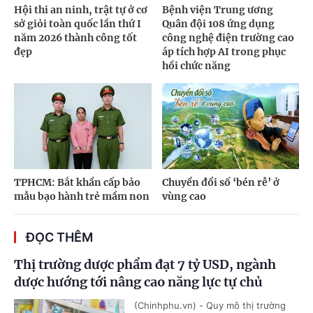
Hội thi an ninh, trật tự ở cơ
Bệnh viện Trung ương
sở giỏi toàn quốc lần thứ I
Quân đội 108 ứng dụng
năm 2026 thành công tốt
công nghệ điện trường cao
đẹp
áp tích hợp AI trong phục
hồi chức năng
TPHCM: Bắt khẩn cấp bảo
Chuyển đổi số ‘bén rễ’ ở
mẫu bạo hành trẻ mầm non
vùng cao
ĐỌC THÊM
Thị trường dược phẩm đạt 7 tỷ USD, ngành
dược hướng tới nâng cao năng lực tự chủ
(Chinhphu.vn) - Quy mô thị trường