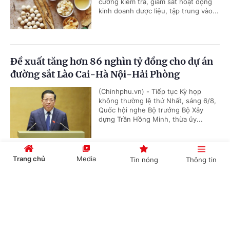
cường kiểm tra, giám sát hoạt động
kinh doanh dược liệu, tập trung vào...
Đề xuất tăng hơn 86 nghìn tỷ đồng cho dự án
đường sắt Lào Cai-Hà Nội-Hải Phòng
(Chinhphu.vn) - Tiếp tục Kỳ họp
không thường lệ thứ Nhất, sáng 6/8,
Quốc hội nghe Bộ trưởng Bộ Xây
dựng Trần Hồng Minh, thừa ủy...
Trang chủ
Media
Tin nóng
Thông tin
Đề xuất cơ chế đặc thù đầu tư dự án đường
Vành đai 5-Vùng Thủ đô Hà Nội
Cổng TTĐT Chính phủ
English
中文
(Chinhphu.vn) - Tiếp tục chương
trình Kỳ họp không thường lệ thứ
Nhất, sáng 6/8, Quốc hội nghe Tờ
trình và Báo cáo thẩm tra dự án...