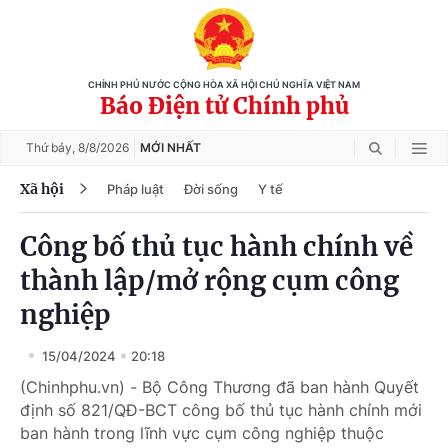
CHÍNH PHỦ NƯỚC CỘNG HÒA XÃ HỘI CHỦ NGHĨA VIỆT NAM
Báo Điện tử Chính phủ
Thứ bảy,
8/8/2026
MỚI NHẤT
Xã hội
Pháp luật
Đời sống
Y tế
Công bố thủ tục hành chính về
thành lập/mở rộng cụm công
nghiệp
15/04/2024
20:18
(Chinhphu.vn) - Bộ Công Thương đã ban hành Quyết
định số 821/QĐ-BCT công bố thủ tục hành chính mới
ban hành trong lĩnh vực cụm công nghiệp thuộc