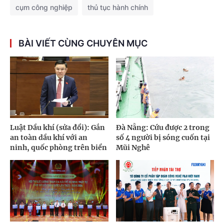
cụm công nghiệp
thủ tục hành chính
BÀI VIẾT CÙNG CHUYÊN MỤC
Luật Dầu khí (sửa đổi): Gắn
Đà Nẵng: Cứu được 2 trong
an toàn dầu khí với an
số 4 người bị sóng cuốn tại
ninh, quốc phòng trên biển
Mũi Nghê