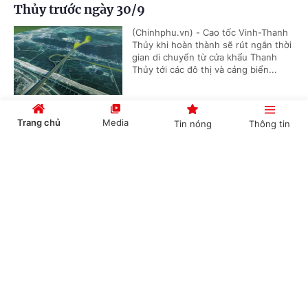
Thủy trước ngày 30/9
(Chinhphu.vn) - Cao tốc Vinh-Thanh
Thủy khi hoàn thành sẽ rút ngắn thời
gian di chuyển từ cửa khẩu Thanh
Thủy tới các đô thị và cảng biển...
Trang chủ
Media
Tin nóng
Thông tin
Cắt giảm, đơn giản hóa thủ tục hành chính,
điều kiện kinh doanh trong lĩnh vực nông
Cổng TTĐT Chính phủ
English
中文
nghiệp và môi trường
(Chinhphu.vn) - Họp phiên toàn thể
tại Hội trường vào sáng nay (7/8),
Quốc hội nghe báo cáo về dự án Luật
sửa đổi, bổ sung một số điều của...
Chuyên mục
CHÍNH TRỊ
KINH TẾ
Cần thiết thay đổi cơ chế đầu tư trạm dừng