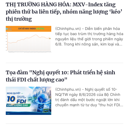
THỊ TRƯỜNG HÀNG HÓA: MXV-Index tăng
phiên thứ ba liên tiếp, nhóm năng lượng ‘kéo’
thị trường
(Chinhphu.vn) - Diễn biến phân hóa
tiếp tục bao trùm thị trường hàng hóa
nguyên liệu thế giới trong phiên ngày
6/8. Trong khi nông sản, kim loại và...
Tọa đàm "Nghị quyết 10: Phát triển hệ sinh
thái FDI chất lượng cao"
(Chinhphu.vn) - Nghị quyết số 10-
NQ/TW ngày 8/6/2026 của Bộ Chính
trị đánh dấu một bước ngoặt lớn khi
chuyển mạnh từ tư duy "thu hút FDI...