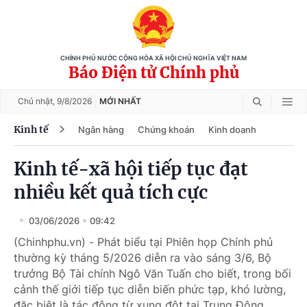
CHÍNH PHỦ NƯỚC CỘNG HÒA XÃ HỘI CHỦ NGHĨA VIỆT NAM
Báo Điện tử Chính phủ
Chủ nhật,
9/8/2026
MỚI NHẤT
Kinh tế
Ngân hàng
Chứng khoán
Kinh doanh
Kinh tế-xã hội tiếp tục đạt
nhiều kết quả tích cực
03/06/2026
09:42
(Chinhphu.vn) - Phát biểu tại Phiên họp Chính phủ
thường kỳ tháng 5/2026 diễn ra vào sáng 3/6, Bộ
trưởng Bộ Tài chính Ngô Văn Tuấn cho biết, trong bối
cảnh thế giới tiếp tục diễn biến phức tạp, khó lường,
đặc biệt là tác động từ xung đột tại Trung Đông,