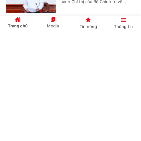
hành Chỉ thị của Bộ Chính trị về...
Trang chủ
Media
Tin nóng
Thông tin
Hoàn thiện quy định phổ biến, giáo dục pháp
luật đáp ứng yêu cầu chuyển đổi số
Cổng TTĐT Chính phủ
English
中文
(Chinhphu.vn) - Sáng 4/8, tiếp tục
chương trình Kỳ họp không thường lệ
thứ Nhất, Quốc hội khóa XVI, các đại
biểu Quốc hội thảo luận tại Tổ về...
Chuyên mục
Sửa đổi, bổ sung 2 dự án luật để bảo đảm quốc
CHÍNH TRỊ
KINH TẾ
phòng, an ninh quốc gia và chủ động hội nhập
quốc tế sâu rộng
VĂN HÓA
XÃ HỘI
(Chinhphu.vn) - Sáng nay (4/8),
KHOA GIÁO
QUỐC TẾ
trong khuôn khổ chương trình Kỳ họp
không thường lệ lần thứ Nhất, Quốc
GÓP Ý HIẾN KẾ