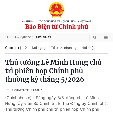
CHÍNH PHỦ NƯỚC CỘNG HÒA XÃ HỘI CHỦ NGHĨA VIỆT NAM
Báo Điện tử Chính phủ
Thứ năm,
6/8/2026
MỚI NHẤT
Chính trị
Đối ngoại
Tổ chức nhân sự
Hội nhập
Thủ tướng Lê Minh Hưng chủ
trì phiên họp Chính phủ
thường kỳ tháng 5/2026
03/06/2026
09:07
(Chinhphu.vn) - Sáng ngày 3/6, đồng chí Lê Minh
Hưng, Ủy viên Bộ Chính trị, Bí thư Đảng ủy Chính phủ,
Thủ tướng Chính phủ chủ trì phiên họp Chính phủ