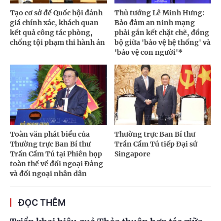
Tạo cơ sở để Quốc hội đánh
Thủ tướng Lê Minh Hưng:
giá chính xác, khách quan
Bảo đảm an ninh mạng
kết quả công tác phòng,
phải gắn kết chặt chẽ, đồng
chống tội phạm thi hành án
bộ giữa 'bảo vệ hệ thống' và
'bảo vệ con người'*
Toàn văn phát biểu của
Thường trực Ban Bí thư
Thường trực Ban Bí thư
Trần Cẩm Tú tiếp Đại sứ
Trần Cẩm Tú tại Phiên họp
Singapore
toàn thể về đối ngoại Đảng
và đối ngoại nhân dân
ĐỌC THÊM