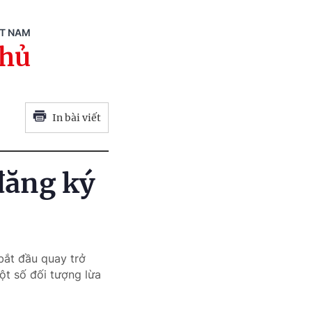
ỆT NAM
phủ
In bài viết
đăng ký
bắt đầu quay trở
ột số đối tượng lừa