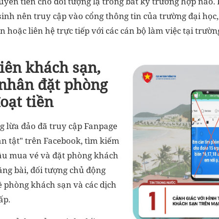
yển tiền cho đối tượng lạ trong bất kỳ trường hợp nào.
 sinh nên truy cập vào cổng thông tin của trường đại học,
ên hoặc liên hệ trực tiếp với các cán bộ làm việc tại trườ
iên khách sạn,
 nhân đặt phòng
oạt tiền
ng lừa đảo đã truy cập Fanpage
ần tật" trên Facebook, tìm kiếm
ầu mua vé và đặt phòng khách
ăng bài, đối tượng chủ động
 về phòng khách sạn và các dịch
ấp.