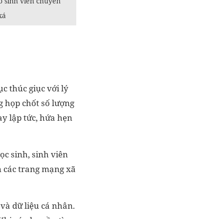
o sinh viên chuyển
xá
c thúc giục với lý
g họp chốt số lượng
ay lập tức, hứa hẹn
ọc sinh, sinh viên
ên các trang mạng xã
 và dữ liệu cá nhân.