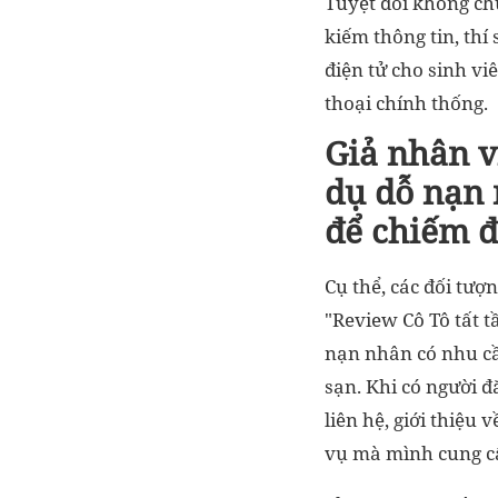
Tuyệt đối không chu
kiếm thông tin, thí
điện tử cho sinh vi
thoại chính thống.
Giả nhân v
dụ dỗ nạn
để chiếm đ
Cụ thể, các đối tượ
"Review Cô Tô tất t
nạn nhân có nhu c
sạn. Khi có người đ
liên hệ, giới thiệu
vụ mà mình cung c