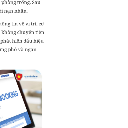
n phòng trống. Sau
với nạn nhân.
g tin về vị trí, cơ
ối không chuyển tiền
 phát hiện dấu hiệu
 ứng phó và ngăn