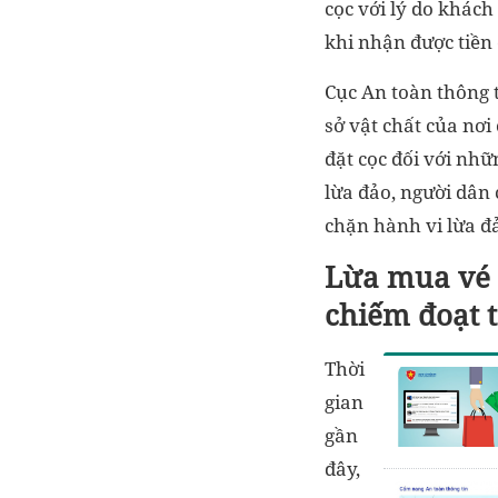
cọc với lý do khách
khi nhận được tiền 
Cục An toàn thông t
sở vật chất của nơi
đặt cọc đối với nhữ
lừa đảo, người dân 
chặn hành vi lừa đ
Lừa mua vé 
chiếm đoạt t
Thời
gian
gần
đây,