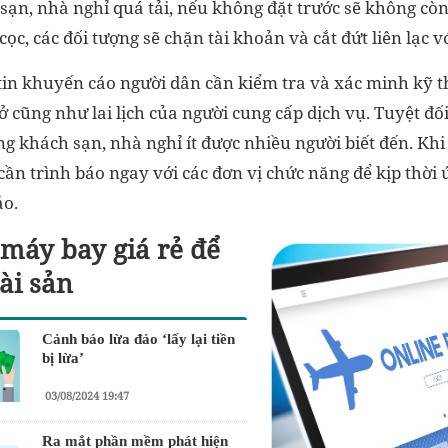
 sạn, nhà nghỉ quá tải, nếu không đặt trước sẽ không cò
cọc, các đối tượng sẽ chặn tài khoản và cắt đứt liên lạc 
in khuyến cáo người dân cần kiểm tra và xác minh kỹ thôn
 ở cũng như lai lịch của người cung cấp dịch vụ. Tuyệt đ
ng khách sạn, nhà nghỉ ít được nhiều người biết đến. Khi
cần trình báo ngay với các đơn vị chức năng để kịp thời
ảo.
máy bay giá rẻ để
ài sản
Cảnh báo lừa đảo ‘lấy lại tiền
bị lừa’
03/08/2024 19:47
Ra mắt phần mềm phát hiện