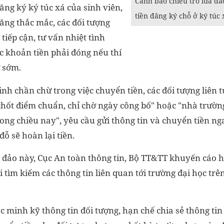
Cảnh báo chiêu trò lừa đả
ng ký ký túc xá của sinh viên,
tiền đăng ký chỗ ở ký túc 
ăng thắc mắc, các đối tượng
tiếp cận, tư vấn nhiệt tình
c khoản tiền phải đóng nếu thí
 sớm.
inh chần chừ trong việc chuyển tiền, các đối tượng liên tụ
chốt điểm chuẩn, chỉ chờ ngày công bố" hoặc "nhà trườn
rong chiều nay", yêu cầu gửi thông tin và chuyển tiền ng
đỗ sẽ hoàn lại tiền.
 đảo này, Cục An toàn thông tin, Bộ TT&TT khuyến cáo h
i tìm kiếm các thông tin liên quan tới trường đại học tr
ác minh kỹ thông tin đối tượng, hạn chế chia sẻ thông tin