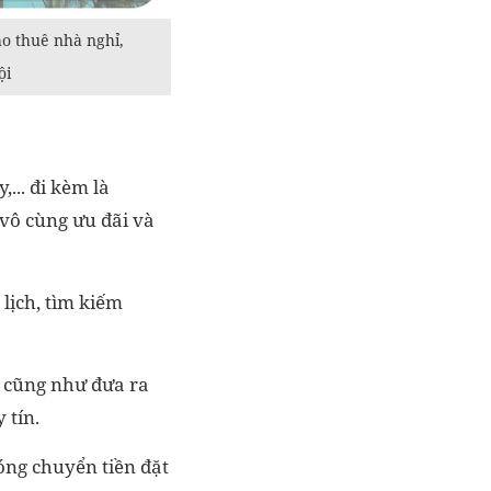
ho thuê nhà nghỉ,
ội
... đi kèm là
 vô cùng ưu đãi và
lịch, tìm kiếm
ụ cũng như đưa ra
 tín.
óng chuyển tiền đặt