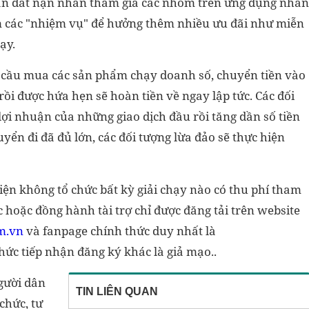
 dẫn dắt nạn nhân tham gia các nhóm trên ứng dụng nhắn
m các "nhiệm vụ" để hưởng thêm nhiều ưu đãi như miễn
ạy.
cầu mua các sản phẩm chạy doanh số, chuyển tiền vào
ồi được hứa hẹn sẽ hoàn tiền về ngay lập tức. Các đối
ợi nhuận của những giao dịch đầu rồi tăng dần số tiền
yển đi đã đủ lớn, các đối tượng lừa đảo sẽ thực hiện
n không tổ chức bất kỳ giải chạy nào có thu phí tham
c hoặc đồng hành tài trợ chỉ được đăng tải trên website
m.vn
và fanpage chính thức duy nhất là
thức tiếp nhận đăng ký khác là giả mạo..
gười dân
TIN LIÊN QUAN
chức, tư