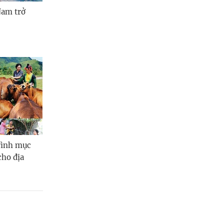
Nam trở
rình mục
cho địa