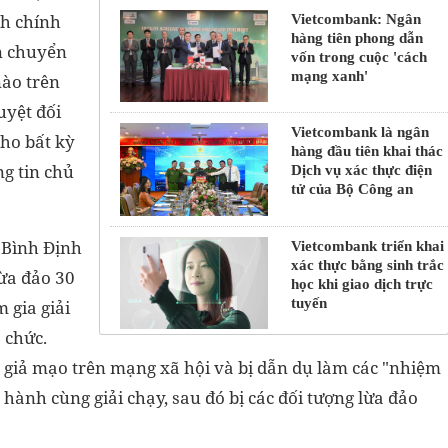
nh chính
Vietcombank: Ngân
hàng tiên phong dẫn
n chuyển
vốn trong cuộc 'cách
mạng xanh'
nào trên
uyệt đối
Vietcombank là ngân
ho bất kỳ
hàng đầu tiên khai thác
g tin chủ
Dịch vụ xác thực điện
tử của Bộ Công an
 Bình Định
Vietcombank triển khai
xác thực bằng sinh trắc
lừa đảo 30
học khi giao dịch trực
tuyến
 gia giải
 chức.
giả mạo trên mạng xã hội và bị dẫn dụ làm các "nhiệm
 hành cùng giải chạy, sau đó bị các đối tượng lừa đảo