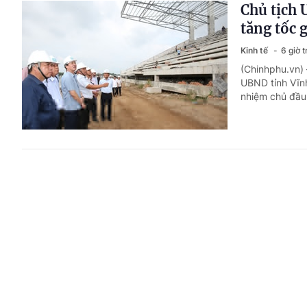
Chủ tịch 
tăng tốc 
Kinh tế
6 giờ 
(Chinhphu.vn) 
UBND tỉnh Vĩnh
nhiệm chủ đầu 
Trước 31/
tại doanh
Chỉ đạo, quyết 
(Chinhphu.vn)
ngày 07/8/2026