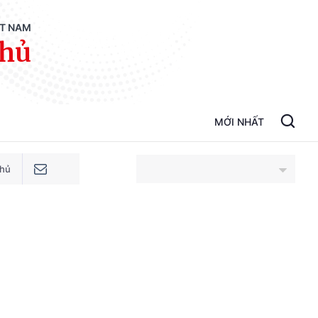
ỆT NAM
phủ
MỚI NHẤT
phủ
An Giang
Bắc Ninh
Cao Bằng