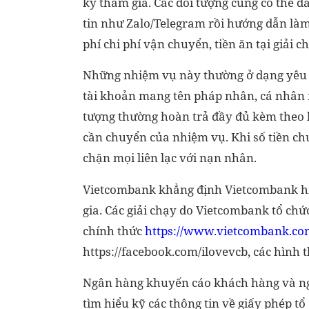
ký tham gia. Các đối tượng cũng có thể
tin như Zalo/Telegram rồi hướng dẫn là
phí chi phí vận chuyển, tiền ăn tại giải ch
Những nhiệm vụ này thường ở dạng yêu 
tài khoản mang tên pháp nhân, cá nhân r
tượng thường hoàn trả đầy đủ kèm theo l
cần chuyển của nhiệm vụ. Khi số tiền chu
chặn mọi liên lạc với nạn nhân.
Vietcombank khẳng định Vietcombank hiệ
gia. Các giải chạy do Vietcombank tổ chứ
chính thức
https://www.vietcombank.co
https://facebook.com/ilovevcb, các hình 
Ngân hàng khuyến cáo khách hàng và n
tìm hiểu kỹ các thông tin về giấy phép tổ 