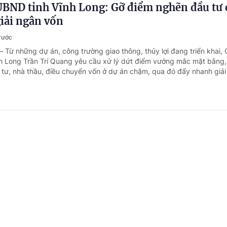
UBND tỉnh Vĩnh Long: Gỡ điểm nghẽn đầu tư 
giải ngân vốn
trước
– Từ những dự án, công trường giao thông, thủy lợi đang triển khai, 
 Long Trần Trí Quang yêu cầu xử lý dứt điểm vướng mắc mặt bằng, 
tư, nhà thầu, điều chuyển vốn ở dự án chậm, qua đó đẩy nhanh giải 
8/2026, hoàn thành kế hoạch cơ cấu lại vốn 
 nghiệp giai đoạn 2026-2030
định của Chính phủ - Thủ tướng Chính phủ
6 giờ trước
 - Phó Thủ tướng Chính phủ Nguyễn Văn Thắng vừa ký Công điện s
 về triển khai công tác cơ cấu lại vốn nhà nước tại doanh nghiệp.