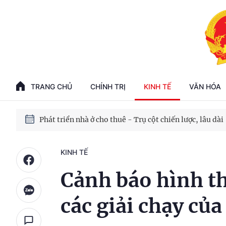
Phát triển kinh tế nhà nước trong kỷ nguyên mới
100 ngày xử lý các điểm nghẽn về chuyển đổi số
TRANG CHỦ
CHÍNH TRỊ
KINH TẾ
VĂN HÓA
Phát triển nhà ở cho thuê - Trụ cột chiến lược, lâu dài
Phát triển kinh tế nhà nước trong kỷ nguyên mới
KINH TẾ
Cảnh báo hình t
các giải chạy củ