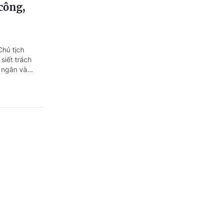
công,
Chủ tịch
siết trách
ngân và...
nhà nước
ố 52/CĐ-TTg