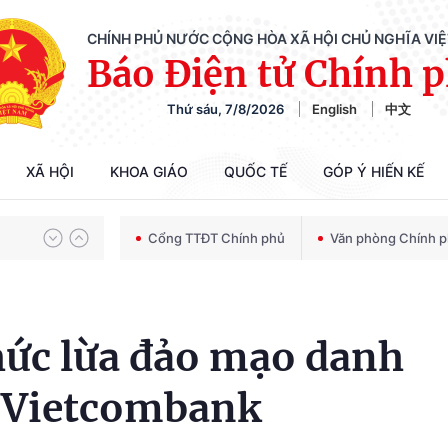
CHÍNH PHỦ NƯỚC CỘNG HÒA XÃ HỘI CHỦ NGHĨA VI
Báo Điện tử Chính 
Thứ sáu, 7/8/2026
English
中文
Chiến dịch 500 ngày đêm tìm kiếm, quy tập và xác định danh tính hài cốt liệt sĩ
XÃ HỘI
KHOA GIÁO
QUỐC TẾ
GÓP Ý HIẾN KẾ
Bảo vệ nền tảng tư tưởng của Đảng trong kỷ nguyên phát triển mới
Cổng TTĐT Chính phủ
Văn phòng Chính 
Chiến dịch 500 ngày đêm tìm kiếm, quy tập và xác định danh tính hài cốt liệt sĩ
hức lừa đảo mạo danh
a Vietcombank