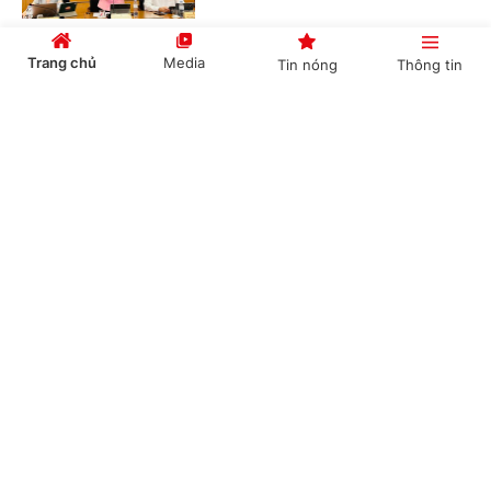
Trang chủ
Media
Tin nóng
Thông tin
Tiêu chí phân loại doanh nghiệp để thực hiện
cơ cấu lại vốn nhà nước tại doanh nghiệp
Cổng TTĐT Chính phủ
English
中文
(Chinhphu.vn) - Phó Thủ tướng Chính
phủ Nguyễn Văn Thắng ký Quyết
định số 40/2026/QĐ-TTg ngày
05/8/2026 của Thủ tướng Chính...
Chuyên mục
Thanh toán QR Việt Nam - Trung Quốc mở
CHÍNH TRỊ
KINH TẾ
rộng, thúc đẩy du lịch và thương mại số
VĂN HÓA
XÃ HỘI
(Chinhphu.vn) - Kết nối giữa NAPAS,
BIDV và Weixin Pay đưa hạ tầng thanh
KHOA GIÁO
QUỐC TẾ
toán số Việt Nam tiếp cận thị trường
hơn 1,4 tỷ dân. Đây cũng là bước...
GÓP Ý HIẾN KẾ