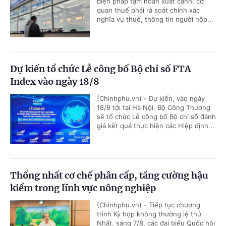
biện pháp tạm hoãn xuất cảnh, cơ
quan thuế phải rà soát chính xác
nghĩa vụ thuế, thông tin người nộp...
Dự kiến tổ chức Lễ công bố Bộ chỉ số FTA
Index vào ngày 18/8
(Chinhphu.vn) - Dự kiến, vào ngày
18/8 tới tại Hà Nội, Bộ Công Thương
sẽ tổ chức Lễ công bố Bộ chỉ số đánh
giá kết quả thực hiện các Hiệp định...
Thống nhất cơ chế phân cấp, tăng cường hậu
kiểm trong lĩnh vực nông nghiệp
(Chinhphu.vn) - Tiếp tục chương
trình Kỳ họp không thường lệ thứ
Nhất, sáng 7/8, các đại biểu Quốc hội