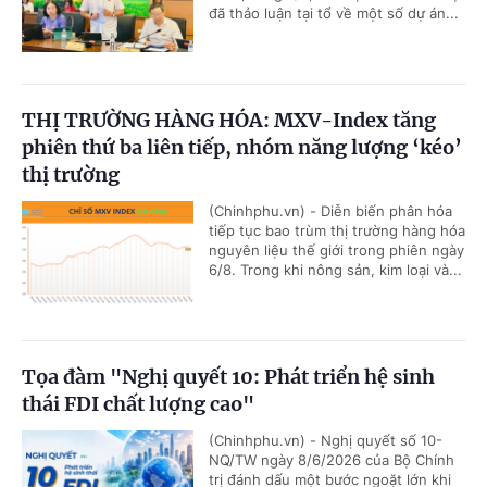
đã thảo luận tại tổ về một số dự án...
THỊ TRƯỜNG HÀNG HÓA: MXV-Index tăng
phiên thứ ba liên tiếp, nhóm năng lượng ‘kéo’
thị trường
(Chinhphu.vn) - Diễn biến phân hóa
tiếp tục bao trùm thị trường hàng hóa
nguyên liệu thế giới trong phiên ngày
6/8. Trong khi nông sản, kim loại và...
Tọa đàm "Nghị quyết 10: Phát triển hệ sinh
thái FDI chất lượng cao"
(Chinhphu.vn) - Nghị quyết số 10-
NQ/TW ngày 8/6/2026 của Bộ Chính
trị đánh dấu một bước ngoặt lớn khi