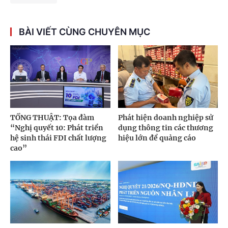
BÀI VIẾT CÙNG CHUYÊN MỤC
TỔNG THUẬT: Tọa đàm
Phát hiện doanh nghiệp sử
“Nghị quyết 10: Phát triển
dụng thông tin các thương
hệ sinh thái FDI chất lượng
hiệu lớn để quảng cáo
cao”