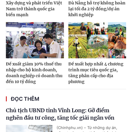
Xây dựng và phát triển Việt
Đà Nẵng hỗ trợ không hoàn
Nam trở thành quốc gia
lại tối đa 2 tỷ đồng/dự án
biển mạnh
khởi nghiệp
Đề xuất giảm 30% thuế thu
Đề xuất hợp nhất 4 chương
nhập cho hộ kinh doanh,
trình mục tiêu quốc gia,
doanh nghiệp có doanh thu
tăng phân cấp cho địa
đến 10 tỷ đồng
phương
ĐỌC THÊM
Chủ tịch UBND tỉnh Vĩnh Long: Gỡ điểm
nghẽn đầu tư công, tăng tốc giải ngân vốn
(Chinhphu.vn) – Từ những dự án,