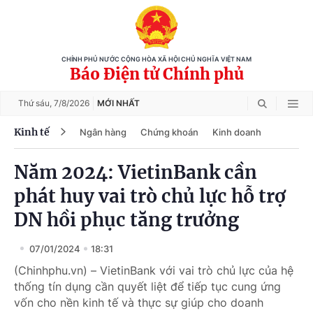
CHÍNH PHỦ NƯỚC CỘNG HÒA XÃ HỘI CHỦ NGHĨA VIỆT NAM
Báo Điện tử Chính phủ
Thứ sáu,
7/8/2026
MỚI NHẤT
Kinh tế
Ngân hàng
Chứng khoán
Kinh doanh
Năm 2024: VietinBank cần
phát huy vai trò chủ lực hỗ trợ
DN hồi phục tăng trưởng
07/01/2024
18:31
(Chinhphu.vn) – VietinBank với vai trò chủ lực của hệ
thống tín dụng cần quyết liệt để tiếp tục cung ứng
vốn cho nền kinh tế và thực sự giúp cho doanh