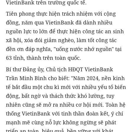
VietinBank trên trường quốc tế.
Tiên phong thực hiện trách nhiệm với cộng
đồng, năm qua VietinBank đã dành nhiều
nguồn lực to lớn để thực hiện công tác an sinh
xã hội, xóa đói giảm nghèo, làm tốt công tác
đền ơn đáp nghĩa, "uống nước nhớ nguồn" tại
63 tỉnh, thành trên toàn quốc.
Bí thư Đảng ủy, Chủ tịch HĐQT VietinBank
Trần Minh Bình cho biết: "Năm 2024, nền kinh
tế bắt đầu một chu kì mới với nhiều yếu tố biến
động, bất ngờ và thách thức khó lường, tuy
nhiên cũng sẽ mở ra nhiều cơ hội mới. Toàn hệ
thống VietinBank với tinh thần đoàn kết, ý chí
mạnh mẽ cùng nỗ lực không ngừng sẽ phát
triển an toàn, hiệu quả, bền vững với khát