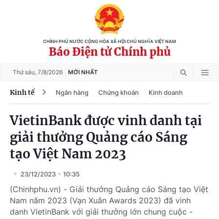
CHÍNH PHỦ NƯỚC CỘNG HÒA XÃ HỘI CHỦ NGHĨA VIỆT NAM
Báo Điện tử Chính phủ
Thứ sáu,
7/8/2026
MỚI NHẤT
Kinh tế
Ngân hàng
Chứng khoán
Kinh doanh
VietinBank được vinh danh tại
giải thưởng Quảng cáo Sáng
tạo Việt Nam 2023
23/12/2023
10:35
(Chinhphu.vn) - Giải thưởng Quảng cáo Sáng tạo Việt
Nam năm 2023 (Vạn Xuân Awards 2023) đã vinh
danh VietinBank với giải thưởng lớn chung cuộc -