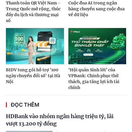
Thanh toán QR Việt Nam -
Cuộc đua AI trong ngân
Trung Quốc mở rộng, thúc
hàng chuyển sang cuộc đua
đẩy du lịch và thương mại
về dữ liệu
số
BIDV tung gói hỗ trợ '100
‘Hội quán Sinh lời’ của
ngày chuyển đổi số' tại Hà
VPBank: Chinh phục thử
Nội
thách, gia tăng lợi ích tài
chính
ĐỌC THÊM
HDBank vào nhóm ngân hàng triệu tỷ, lãi
vượt 13.200 tỷ đồng