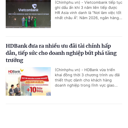
(Chinhphu.vn) - Vietcombank tiếp tục
ghi dấu ấn khi 3 năm liên tiếp được
HR Asia vinh danh là "Nơi làm việc tốt
nhất châu Á". Năm 2026, ngân hàng...
HDBank đưa ra nhiều ưu đãi tài chính hấp
dẫn, tiếp sức cho doanh nghiệp bứt phá tăng
trưởng
(Chinhphu.vn) - HDBank vừa triển
khai đồng thời 3 chương trình ưu đãi
thiết thực dành cho khách hàng
doanh nghiệp trong lĩnh vực giao...
Tăng vốn điều lệ - đòn bẩy để Agribank tiếp
Cổng TTĐT Chính phủ
English
中文
tục dẫn dắt dòng vốn cho nền kinh tế