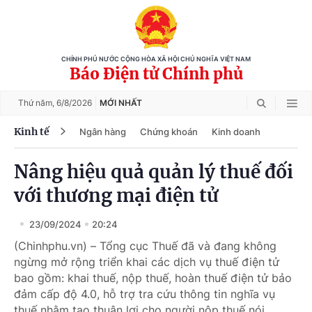
CHÍNH PHỦ NƯỚC CỘNG HÒA XÃ HỘI CHỦ NGHĨA VIỆT NAM
Báo Điện tử Chính phủ
Thứ năm,
6/8/2026
MỚI NHẤT
Kinh tế
Ngân hàng
Chứng khoán
Kinh doanh
Nâng hiệu quả quản lý thuế đối
với thương mại điện tử
23/09/2024
20:24
(Chinhphu.vn) – Tổng cục Thuế đã và đang không
ngừng mở rộng triển khai các dịch vụ thuế điện tử
bao gồm: khai thuế, nộp thuế, hoàn thuế điện tử bảo
đảm cấp độ 4.0, hỗ trợ tra cứu thông tin nghĩa vụ
thuế nhằm tạo thuận lợi cho người nộp thuế nói