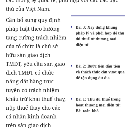
các thông lệ quốc tế, phù hợp với các các đặc
thù của Việt Nam.
Cần bổ sung quy định
Bài 3: Xây dựng khung
pháp luật theo hướng
pháp lý và phối hợp để thu
tăng cường trách nhiệm
đủ thuế từ thương mại
điện tử
của tổ chức là chủ sở
hữu sàn giao dịch
TMĐT, yêu cầu sàn giao
Bài 2: Bước tiến đầu tiên
dịch TMĐT có chức
và thách thức cần vượt qua
để tận dụng dư địa
năng đặt hàng trực
tuyến có trách nhiệm
khấu trừ khai thuế thay,
Bài 1: Thu đủ thuế trong
hoạt thương mại điện tử:
nộp thuế thay cho các
Bài toán khó
cá nhân kinh doanh
trên sàn giao dịch