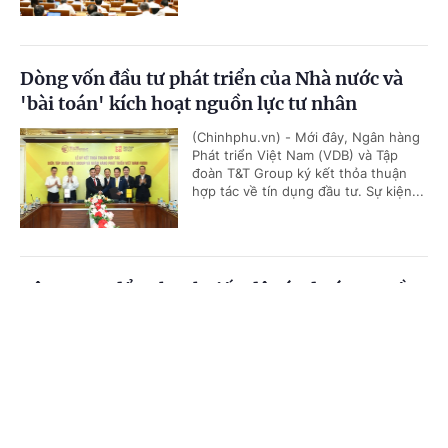
Dòng vốn đầu tư phát triển của Nhà nước và
'bài toán' kích hoạt nguồn lực tư nhân
(Chinhphu.vn) - Mới đây, Ngân hàng
Phát triển Việt Nam (VDB) và Tập
đoàn T&T Group ký kết thỏa thuận
hợp tác về tín dụng đầu tư. Sự kiện...
Tập trung đẩy nhanh tiến độ các dự án truyền
tải điện trên địa bàn tỉnh Đắk Lắk
Cổng TTĐT Chính phủ
English
中文
(Chinhphu.vn) - Trong buổi làm việc
với UBND tỉnh Đắk Lắk sáng nay
Trang chủ
Media
Tin nóng
Thông tin
(5/8), Tổng công ty Truyền tải điện
quốc gia (EVNNPT) đã nêu lên...