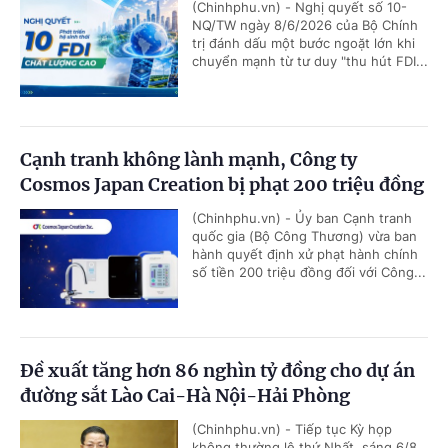
(Chinhphu.vn) - Nghị quyết số 10-
NQ/TW ngày 8/6/2026 của Bộ Chính
trị đánh dấu một bước ngoặt lớn khi
chuyển mạnh từ tư duy "thu hút FDI...
Cạnh tranh không lành mạnh, Công ty
Cosmos Japan Creation bị phạt 200 triệu đồng
(Chinhphu.vn) - Ủy ban Cạnh tranh
quốc gia (Bộ Công Thương) vừa ban
hành quyết định xử phạt hành chính
số tiền 200 triệu đồng đối với Công...
Đề xuất tăng hơn 86 nghìn tỷ đồng cho dự án
đường sắt Lào Cai-Hà Nội-Hải Phòng
(Chinhphu.vn) - Tiếp tục Kỳ họp
không thường lệ thứ Nhất, sáng 6/8,