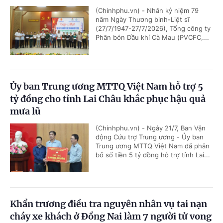
(Chinhphu.vn) - Nhân kỷ niệm 79
năm Ngày Thương binh-Liệt sĩ
(27/7/1947-27/7/2026), Tổng công ty
Phân bón Dầu khí Cà Mau (PVCFC,...
Ủy ban Trung ương MTTQ Việt Nam hỗ trợ 5
tỷ đồng cho tỉnh Lai Châu khắc phục hậu quả
mưa lũ
(Chinhphu.vn) - Ngày 21/7, Ban Vận
động Cứu trợ Trung ương - Ủy ban
Trung ương MTTQ Việt Nam đã phân
bổ số tiền 5 tỷ đồng hỗ trợ tỉnh Lai...
Khẩn trương điều tra nguyên nhân vụ tai nạn
cháy xe khách ở Đồng Nai làm 7 người tử vong