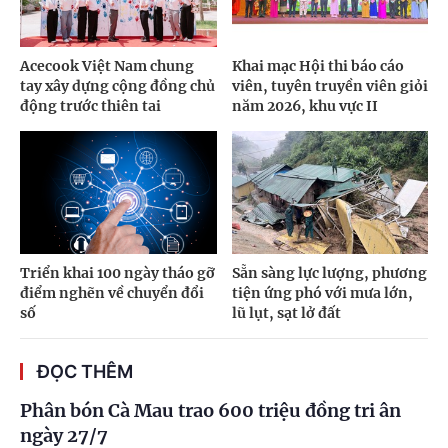
Acecook Việt Nam chung
Khai mạc Hội thi báo cáo
tay xây dựng cộng đồng chủ
viên, tuyên truyền viên giỏi
động trước thiên tai
năm 2026, khu vực II
Triển khai 100 ngày tháo gỡ
Sẵn sàng lực lượng, phương
điểm nghẽn về chuyển đổi
tiện ứng phó với mưa lớn,
số
lũ lụt, sạt lở đất
ĐỌC THÊM
Phân bón Cà Mau trao 600 triệu đồng tri ân
ngày 27/7