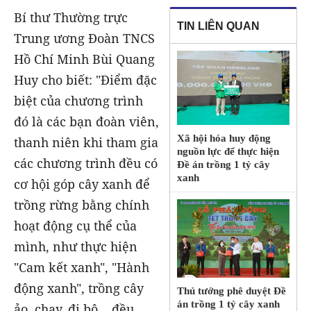
Bí thư Thường trực
TIN LIÊN QUAN
Trung ương Đoàn TNCS
Hồ Chí Minh Bùi Quang
Huy cho biết: "Điểm đặc
biệt của chương trình
đó là các bạn đoàn viên,
Xã hội hóa huy động
thanh niên khi tham gia
nguồn lực để thực hiện
các chương trình đều có
Đề án trồng 1 tỷ cây
xanh
cơ hội góp cây xanh để
trồng rừng bằng chính
hoạt động cụ thể của
mình, như thực hiện
"Cam kết xanh", "Hành
động xanh", trồng cây
Thủ tướng phê duyệt Đề
án trồng 1 tỷ cây xanh
ảo, chạy, đi bộ... đều