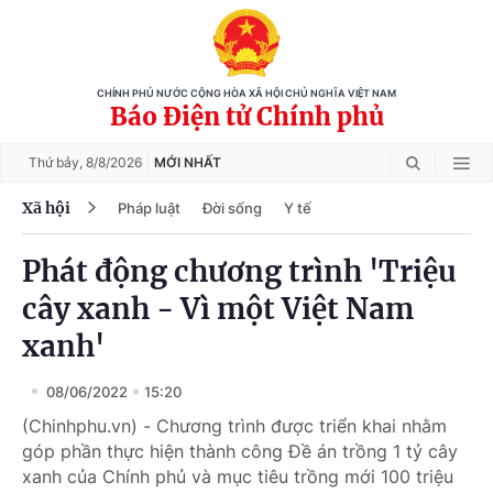
CHÍNH PHỦ NƯỚC CỘNG HÒA XÃ HỘI CHỦ NGHĨA VIỆT NAM
Báo Điện tử Chính phủ
Thứ bảy,
8/8/2026
MỚI NHẤT
Xã hội
Pháp luật
Đời sống
Y tế
Phát động chương trình 'Triệu
cây xanh - Vì một Việt Nam
xanh'
08/06/2022
15:20
(Chinhphu.vn) - Chương trình được triển khai nhằm
góp phần thực hiện thành công Đề án trồng 1 tỷ cây
xanh của Chính phủ và mục tiêu trồng mới 100 triệu