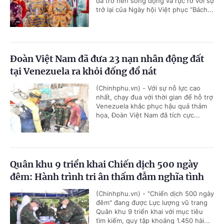
đã trở nên sống động và rực rỡ với sự
trở lại của Ngày hội Việt phục “Bách...
Đoàn Việt Nam đã đưa 23 nạn nhân động đất
tại Venezuela ra khỏi đống đổ nát
(Chinhphu.vn) - Với sự nỗ lực cao
nhất, chạy đua với thời gian để hỗ trợ
Venezuela khắc phục hậu quả thảm
họa, Đoàn Việt Nam đã tích cực...
Quân khu 9 triển khai Chiến dịch 500 ngày
đêm: Hành trình tri ân thấm đẫm nghĩa tình
(Chinhphu.vn) - "Chiến dịch 500 ngày
đêm" đang được Lực lượng vũ trang
Quân khu 9 triển khai với mục tiêu
tìm kiếm, quy tập khoảng 1.450 hài...