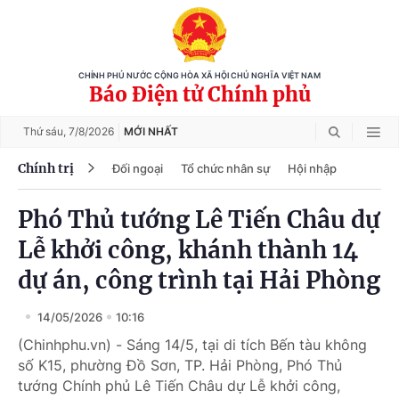
CHÍNH PHỦ NƯỚC CỘNG HÒA XÃ HỘI CHỦ NGHĨA VIỆT NAM
Báo Điện tử Chính phủ
Thứ sáu,
7/8/2026
MỚI NHẤT
Chính trị
Đối ngoại
Tổ chức nhân sự
Hội nhập
Phó Thủ tướng Lê Tiến Châu dự
Lễ khởi công, khánh thành 14
dự án, công trình tại Hải Phòng
14/05/2026
10:16
(Chinhphu.vn) - Sáng 14/5, tại di tích Bến tàu không
số K15, phường Đồ Sơn, TP. Hải Phòng, Phó Thủ
tướng Chính phủ Lê Tiến Châu dự Lễ khởi công,