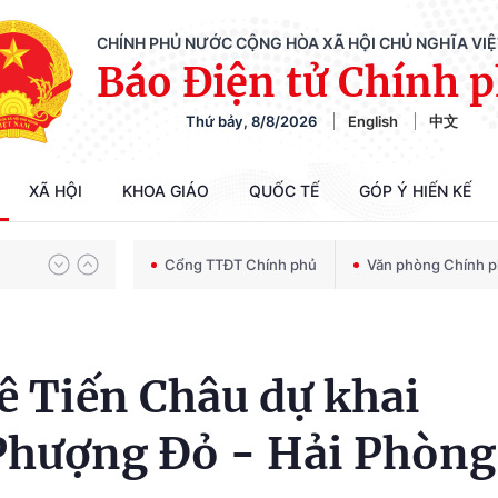
CHÍNH PHỦ NƯỚC CỘNG HÒA XÃ HỘI CHỦ NGHĨA VI
Báo Điện tử Chính 
Chiến dịch 500 ngày đêm tìm kiếm, quy tập và xác định danh tính hài cốt liệt sĩ
Thứ bảy, 8/8/2026
English
中文
Bảo vệ nền tảng tư tưởng của Đảng trong kỷ nguyên phát triển mới
XÃ HỘI
KHOA GIÁO
QUỐC TẾ
GÓP Ý HIẾN KẾ
Cổng TTĐT Chính phủ
Văn phòng Chính 
Chiến dịch 500 ngày đêm tìm kiếm, quy tập và xác định danh tính hài cốt liệt sĩ
ê Tiến Châu dự khai
Phượng Đỏ - Hải Phòng