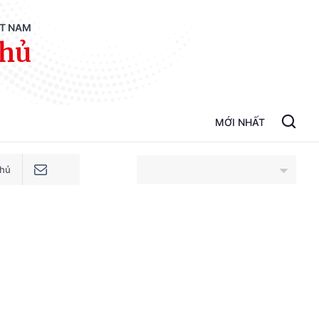
ỆT NAM
phủ
MỚI NHẤT
phủ
An Giang
Bắc Ninh
Cao Bằng