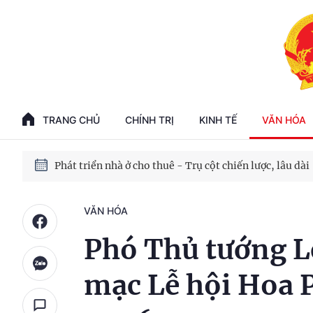
Phát triển kinh tế nhà nước trong kỷ nguyên mới
100 ngày xử lý các điểm nghẽn về chuyển đổi số
TRANG CHỦ
CHÍNH TRỊ
KINH TẾ
VĂN HÓA
Phát triển nhà ở cho thuê - Trụ cột chiến lược, lâu dài
Phát triển kinh tế nhà nước trong kỷ nguyên mới
VĂN HÓA
Phó Thủ tướng L
mạc Lễ hội Hoa 