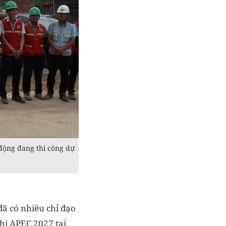
động đang thi công dự
ã có nhiều chỉ đạo
hị APEC 2027 tại