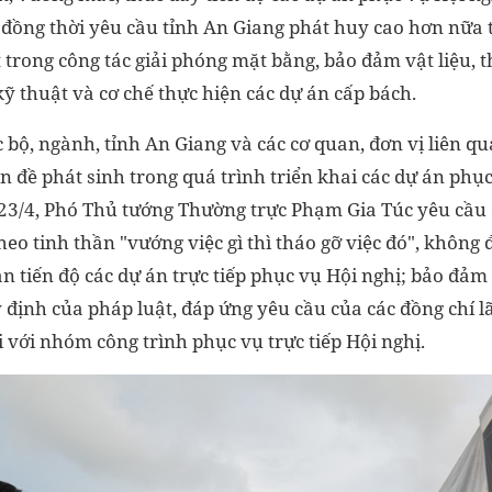
đồng thời yêu cầu tỉnh An Giang phát huy cao hơn nữa 
t trong công tác giải phóng mặt bằng, bảo đảm vật liệu, th
ỹ thuật và cơ chế thực hiện các dự án cấp bách.
c bộ, ngành, tỉnh An Giang và các cơ quan, đơn vị liên q
ấn đề phát sinh trong quá trình triển khai các dự án ph
 23/4, Phó Thủ tướng Thường trực Phạm Gia Túc yêu cầu 
theo tinh thần "vướng việc gì thì tháo gỡ việc đó", không 
 tiến độ các dự án trực tiếp phục vụ Hội nghị; bảo đảm
 định của pháp luật, đáp ứng yêu cầu của các đồng chí 
ối với nhóm công trình phục vụ trực tiếp Hội nghị.