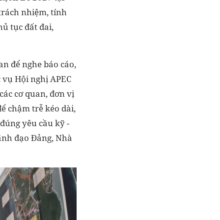
trách nhiệm, tính
ủ tục đất đai,
uan để nghe báo cáo,
ục vụ Hội nghị APEC
các cơ quan, đơn vị
để chậm trễ kéo dài,
 đúng yêu cầu kỹ -
lãnh đạo Đảng, Nhà