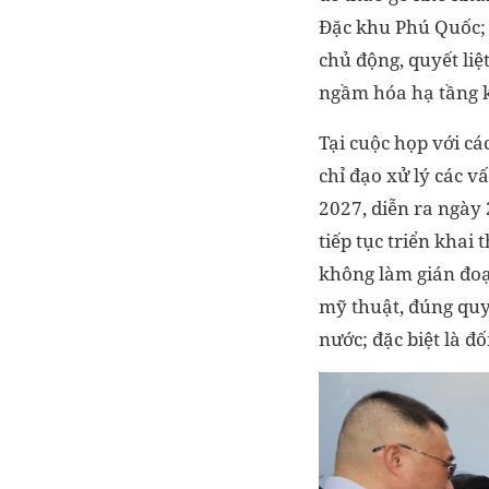
Đặc khu Phú Quốc; 
chủ động, quyết liệ
ngầm hóa hạ tầng k
Tại cuộc họp với cá
chỉ đạo xử lý các v
2027, diễn ra ngày
tiếp tục triển khai 
không làm gián đoạn
mỹ thuật, đúng quy
nước; đặc biệt là đ