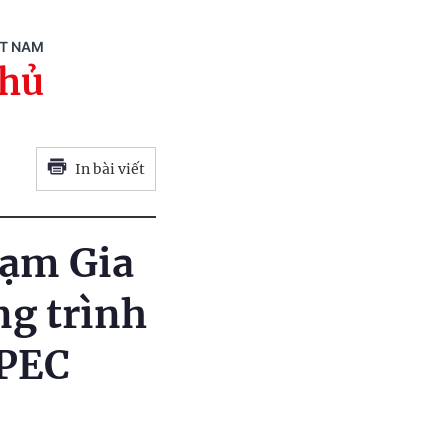
ỆT NAM
phủ
In bài viết
hạm Gia
ng trình
APEC