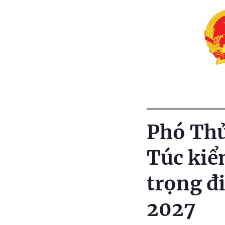
Phó Thủ
Túc kiể
trọng đ
2027