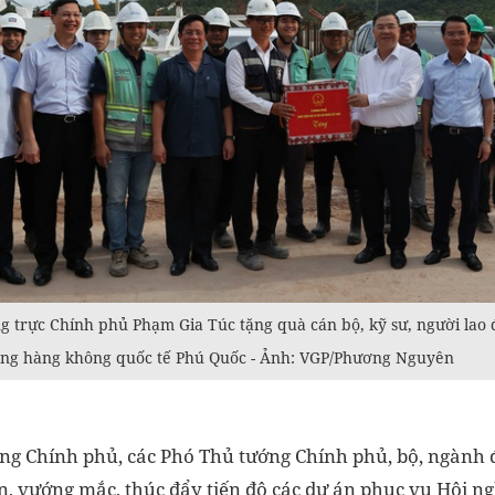
 trực Chính phủ Phạm Gia Túc tặng quà cán bộ, kỹ sư, người lao 
ảng hàng không quốc tế Phú Quốc - Ảnh: VGP/Phương Nguyên
ng Chính phủ, các Phó Thủ tướng Chính phủ, bộ, ngành đ
n, vướng mắc, thúc đẩy tiến độ các dự án phục vụ Hội ng