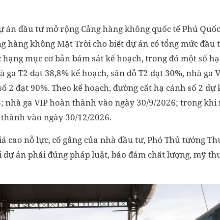
ự án đầu tư mở rộng Cảng hàng không quốc tế Phú Quốc,
ng hàng không Mặt Trời cho biết dự án có tổng mức đầu t
ác hạng mục cơ bản bám sát kế hoạch, trong đó một số h
hà ga T2 đạt 38,8% kế hoạch, sân đỗ T2 đạt 30%, nhà ga 
số 2 đạt 90%. Theo kế hoạch, đường cất hạ cánh số 2 dự
; nhà ga VIP hoàn thành vào ngày 30/9/2026; trong khi 
 thành vào ngày 30/12/2026.
iá cao nỗ lực, cố gắng của nhà đầu tư, Phó Thủ tướng Th
ai dự án phải đúng pháp luật, bảo đảm chất lượng, mỹ th