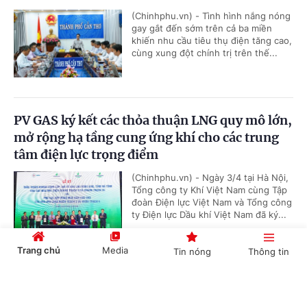
(Chinhphu.vn) - Tình hình nắng nóng
gay gắt đến sớm trên cả ba miền
khiến nhu cầu tiêu thụ điện tăng cao,
cùng xung đột chính trị trên thế...
PV GAS ký kết các thỏa thuận LNG quy mô lớn,
mở rộng hạ tầng cung ứng khí cho các trung
tâm điện lực trọng điểm
(Chinhphu.vn) - Ngày 3/4 tại Hà Nội,
Tổng công ty Khí Việt Nam cùng Tập
đoàn Điện lực Việt Nam và Tổng công
ty Điện lực Dầu khí Việt Nam đã ký...
Trang chủ
Media
Tin nóng
Thông tin
'Bón đúng, bón ít' – Triết lý làm nông nghiệp
Cổng TTĐT Chính phủ
English
中文
tử tế của một doanh nghiệp phân bón