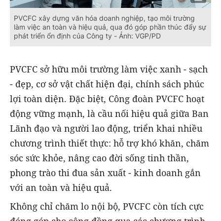
PVCFC xây dựng văn hóa doanh nghiệp, tạo môi trường
làm việc an toàn và hiệu quả, qua đó góp phần thúc đẩy sự
phát triển ổn định của Công ty - Ảnh: VGP/PD
PVCFC sở hữu môi trường làm việc xanh - sạch
- đẹp, cơ sở vật chất hiện đại, chính sách phúc
lợi toàn diện. Đặc biệt, Công đoàn PVCFC hoạt
động vững mạnh, là cầu nối hiệu quả giữa Ban
Lãnh đạo và người lao động, triển khai nhiều
chương trình thiết thực: hỗ trợ khó khăn, chăm
sóc sức khỏe, nâng cao đời sống tinh thần,
phong trào thi đua sản xuất - kinh doanh gắn
với an toàn và hiệu quả.
Không chỉ chăm lo nội bộ, PVCFC còn tích cực
đóng góp cho cộng đồng qua các chương trình