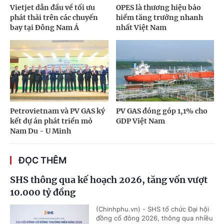
Vietjet dẫn đầu về tối ưu
OPES là thương hiệu bảo
phát thải trên các chuyến
hiểm tăng trưởng nhanh
bay tại Đông Nam Á
nhất Việt Nam
Petrovietnam và PV GAS ký
PV GAS đóng góp 1,1% cho
kết dự án phát triển mỏ
GDP Việt Nam
Nam Du - U Minh
ĐỌC THÊM
SHS thông qua kế hoạch 2026, tăng vốn vượt
10.000 tỷ đồng
(Chinhphu.vn) - SHS tổ chức Đại hội
đồng cổ đông 2026, thông qua nhiều