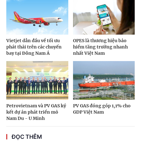
Vietjet dẫn đầu về tối ưu
OPES là thương hiệu bảo
phát thải trên các chuyến
hiểm tăng trưởng nhanh
bay tại Đông Nam Á
nhất Việt Nam
Petrovietnam và PV GAS ký
PV GAS đóng góp 1,1% cho
kết dự án phát triển mỏ
GDP Việt Nam
Nam Du - U Minh
ĐỌC THÊM