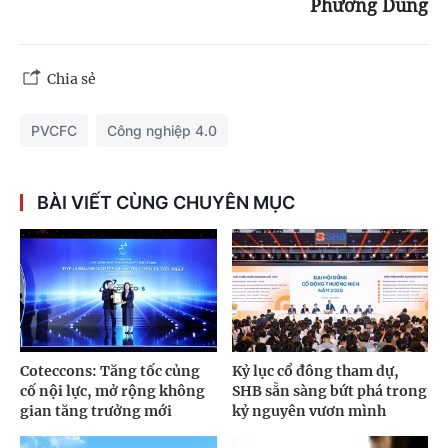
Phương Dung
Chia sẻ
PVCFC
Công nghiệp 4.0
BÀI VIẾT CÙNG CHUYÊN MỤC
Coteccons: Tăng tốc củng
Kỷ lục cổ đông tham dự,
cố nội lực, mở rộng không
SHB sẵn sàng bứt phá trong
gian tăng trưởng mới
kỷ nguyên vươn mình