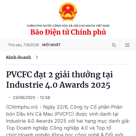
CHÍNH PHỦ NƯỚC CỘNG HÒA XÃ HỘI CHỦ NGHĨA VIỆT NAM
Báo Điện tử Chính phủ
Thứ sáu,
7/8/2026
MỚI NHẤT
Kinh doanh
PVCFC đạt 2 giải thưởng tại
Industrie 4.0 Awards 2025
23/06/2025
12:58
(Chinhphu.vn) - Ngày 22/6, Công ty Cổ phần Phân
bón Dầu khí Cà Mau (PVCFC) được vinh danh tại
Industrie 4.0 Awards 2025 với hai hạng mục danh giá:
Top Doanh nghiệp Công nghiệp 4.0 và Top tổ
chức/doanh nghiệp Khoa học công nghệ & Đổi mới