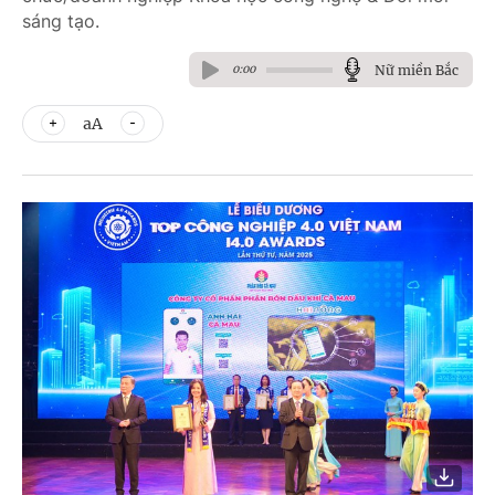
sáng tạo.
Nữ miền Bắc
0:00
aA