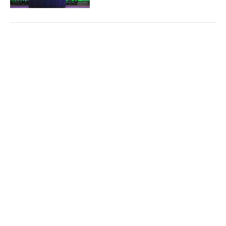
'Bón đúng, bón ít' – Triết lý làm nông nghiệp
Cổng TTĐT Chính phủ
English
中文
tử tế của một doanh nghiệp phân bón
Trang chủ
Media
Tin nóng
Thông tin
(Chinhphu.vn) - Gần 3 thập kỷ gắn
bó với ngành phân bón, ông Phạm
Quốc Trung, Tổng Giám đốc Công ty
Cổ phần Phân bón MTK đã chọn...
Chuyên mục
CHÍNH TRỊ
KINH TẾ
Nghị quyết 79: Làn gió mới cho “hệ sinh thái
công – tư đồng hành”
VĂN HÓA
XÃ HỘI
(Chinhphu.vn) - Trong bối cảnh yêu
KHOA GIÁO
QUỐC TẾ
cầu tái cấu trúc nền kinh tế và nâng
cao năng lực cạnh tranh ngày càng
GÓP Ý HIẾN KẾ
cấp thiết, Nghị quyết 79 được nhìn...