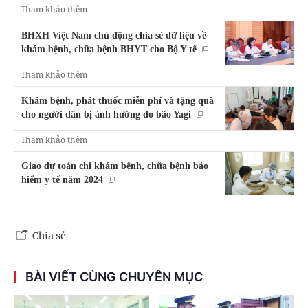
Tham khảo thêm
BHXH Việt Nam chủ động chia sẻ dữ liệu về
khám bệnh, chữa bệnh BHYT cho Bộ Y tế
Tham khảo thêm
Khám bệnh, phát thuốc miễn phí và tặng quà
cho người dân bị ảnh hưởng do bão Yagi
Tham khảo thêm
Giao dự toán chi khám bệnh, chữa bệnh bảo
hiểm y tế năm 2024
Chia sẻ
BÀI VIẾT CÙNG CHUYÊN MỤC