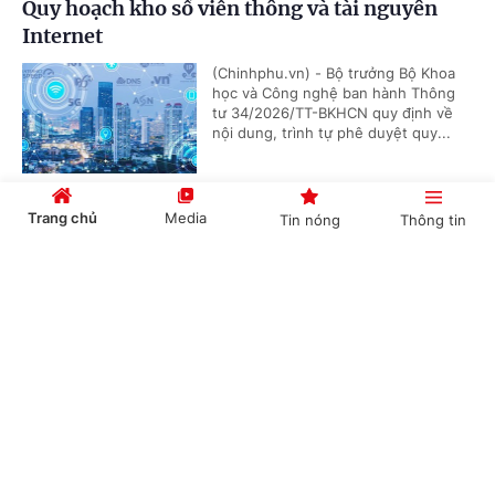
Quy hoạch kho số viễn thông và tài nguyên
Internet
(Chinhphu.vn) - Bộ trưởng Bộ Khoa
học và Công nghệ ban hành Thông
tư 34/2026/TT-BKHCN quy định về
nội dung, trình tự phê duyệt quy...
Trang chủ
Media
Tin nóng
Thông tin
Quy định mới về quản lý an toàn hàng không
Cổng TTĐT Chính phủ
English
中文
(Chinhphu.vn) - Ngày 22/6/2026,
Chính phủ ban hành Nghị định số
221/2026/NĐ-CP quy định về Nhà
chức trách hàng không Việt Nam và...
Chuyên mục
Điều lệ trường trung học nghề
CHÍNH TRỊ
KINH TẾ
(Chinhphu.vn) - Bộ trưởng Bộ Giáo