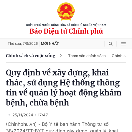
CHÍNH PHỦ NƯỚC CỘNG HÒA XÃ HỘI CHỦ NGHĨA VIỆT NAM
Báo Điện tử Chính phủ
Thứ sáu,
7/8/2026
MỚI NHẤT
Chính sách và cuộc sống
Tham vấn chính sách
Chính sách
Quy định về xây dựng, khai
thác, sử dụng Hệ thống thông
tin về quản lý hoạt động khám
bệnh, chữa bệnh
25/11/2024
17:47
(Chinhphu.vn) - Bộ Y tế ban hành Thông tư số
38/2024/TT-BYT quy định xây dựng, quản lý, khai