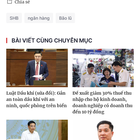
Chia sẻ
SHB
ngân hàng
Bão lũ
BÀI VIẾT CÙNG CHUYÊN MỤC
Luật Dầu khí (sửa đổi): Gắn
Đề xuất giảm 30% thuế thu
an toàn dầu khí với an
nhập cho hộ kinh doanh,
ninh, quốc phòng trên biển
doanh nghiệp có doanh thu
đến 10 tỷ đồng