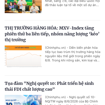
Nhất, sáng 7/8, các đại biểu Quốc hội
đã thảo luận tại tổ về một số dự án...
THỊ TRƯỜNG HÀNG HÓA: MXV-Index tăng
phiên thứ ba liên tiếp, nhóm năng lượng ‘kéo’
thị trường
(Chinhphu.vn) - Diễn biến phân hóa
tiếp tục bao trùm thị trường hàng hóa
nguyên liệu thế giới trong phiên ngày
6/8. Trong khi nông sản, kim loại và...
Tọa đàm "Nghị quyết 10: Phát triển hệ sinh
thái FDI chất lượng cao"
(Chinhphu.vn) - Nghị quyết số 10-
NQ/TW ngày 8/6/2026 của Bộ Chính