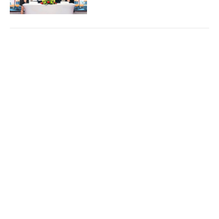
Doanh nghiệp đồng hành kiến tạo động lực
Cổng TTĐT Chính phủ
English
中文
tăng trưởng bền vững
Trang chủ
Media
Tin nóng
Thông tin
(Chinhphu.vn) - Sáng 6/8, tại Hưng
Yên, Hội đồng Doanh nghiệp vì sự
phát triển bền vững thuộc Liên đoàn
Thương mại và Công nghiệp Việt...
Chuyên mục
CHÍNH TRỊ
KINH TẾ
Phó Thủ tướng Thường trực Phạm Gia Túc:
Sửa đổi 3 luật trong lĩnh vực ngân hàng nhằm
VĂN HÓA
XÃ HỘI
hoàn thiện thể chế, khắc phục khoảng trống
KHOA GIÁO
QUỐC TẾ
pháp lý
GÓP Ý HIẾN KẾ
(Chinhphu.vn) - Tiếp tục chương
trình Kỳ họp không thường lệ thứ
Nhất (Quốc hội khóa XVI), chiều 6/8,