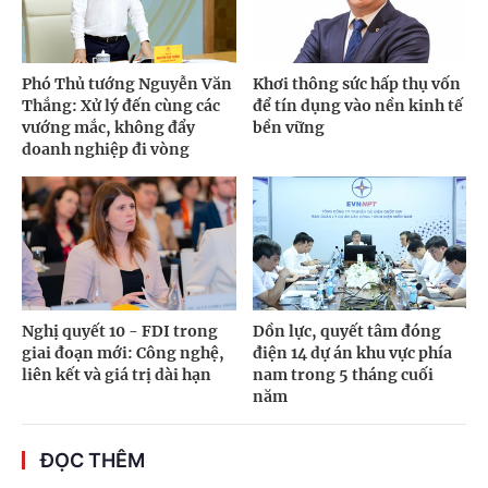
Phó Thủ tướng Nguyễn Văn
Khơi thông sức hấp thụ vốn
Thắng: Xử lý đến cùng các
để tín dụng vào nền kinh tế
vướng mắc, không đẩy
bền vững
doanh nghiệp đi vòng
Nghị quyết 10 - FDI trong
Dồn lực, quyết tâm đóng
giai đoạn mới: Công nghệ,
điện 14 dự án khu vực phía
liên kết và giá trị dài hạn
nam trong 5 tháng cuối
năm
ĐỌC THÊM