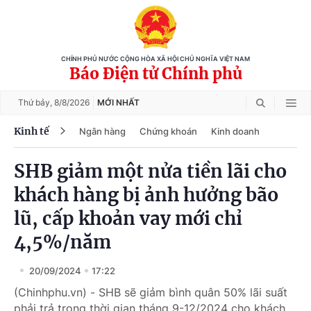
CHÍNH PHỦ NƯỚC CỘNG HÒA XÃ HỘI CHỦ NGHĨA VIỆT NAM
Báo Điện tử Chính phủ
Thứ bảy,
8/8/2026
MỚI NHẤT
Kinh tế
Ngân hàng
Chứng khoán
Kinh doanh
SHB giảm một nửa tiền lãi cho
khách hàng bị ảnh hưởng bão
lũ, cấp khoản vay mới chỉ
4,5%/năm
20/09/2024
17:22
(Chinhphu.vn) - SHB sẽ giảm bình quân 50% lãi suất
phải trả trong thời gian tháng 9-12/2024 cho khách