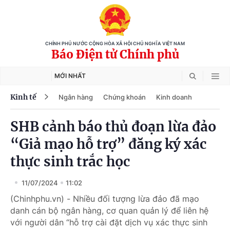
CHÍNH PHỦ NƯỚC CỘNG HÒA XÃ HỘI CHỦ NGHĨA VIỆT NAM
Báo Điện tử Chính phủ
MỚI NHẤT
Kinh tế
Ngân hàng
Chứng khoán
Kinh doanh
SHB cảnh báo thủ đoạn lừa đảo
“Giả mạo hỗ trợ” đăng ký xác
thực sinh trắc học
11/07/2024
11:02
(Chinhphu.vn) - Nhiều đối tượng lừa đảo đã mạo
danh cán bộ ngân hàng, cơ quan quản lý để liên hệ
với người dân “hỗ trợ cài đặt dịch vụ xác thực sinh