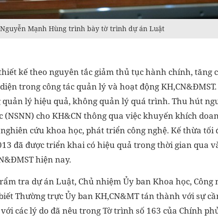
Nguyễn Mạnh Hùng trình bày tờ trình dự án Luật
thiết kế theo nguyên tắc giảm thủ tục hành chính, tăng
 diện trong công tác quản lý và hoạt động KH,CN&ĐMST.
 quản lý hiệu quả, không quản lý quá trình. Thu hút ng
c (NSNN) cho KH&CN thông qua việc khuyến khích doan
o nghiên cứu khoa học, phát triển công nghệ. Kế thừa tố
3 đã được triển khai có hiệu quả trong thời gian qua v
CN&ĐMST hiện nay.
trẩm tra dự án Luật, Chủ nhiệm Ủy ban Khoa học, Công 
iết Thường trực Ủy ban KH,CN&MT tán thành với sự cầ
i các lý do đã nêu trong Tờ trình số 163 của Chính phủ