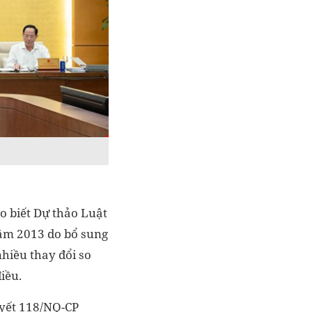
 biết Dự thảo Luật
ăm 2013 do bổ sung
nhiều thay đổi so
iều.
uyết 118/NQ-CP