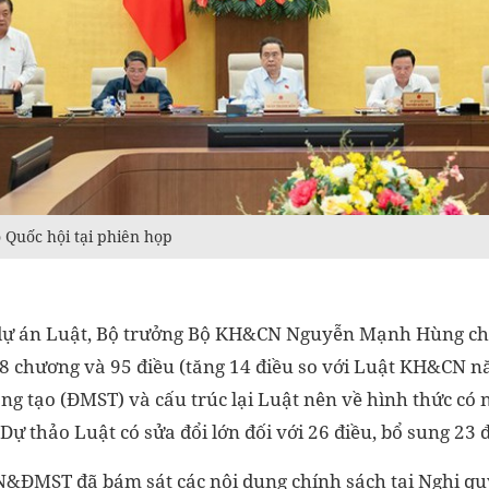
 Quốc hội tại phiên họp
 dự án Luật, Bộ trưởng Bộ KH&CN Nguyễn Mạnh Hùng cho
chương và 95 điều (tăng 14 điều so với Luật KH&CN n
ng tạo (ĐMST) và cấu trúc lại Luật nên về hình thức có 
 Dự thảo Luật có sửa đổi lớn đối với 26 điều, bổ sung 23 đ
&ĐMST đã bám sát các nội dung chính sách tại Nghị q