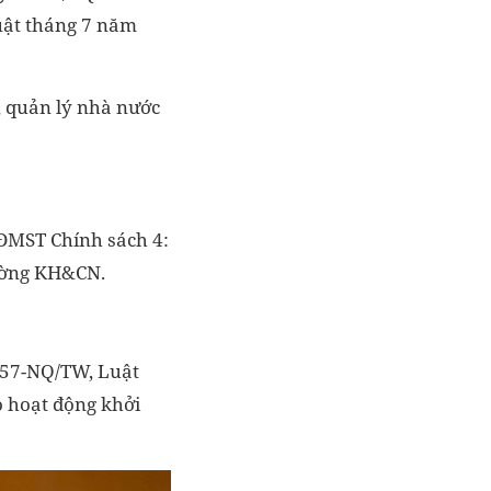
uật tháng 7 năm
, quản lý nhà nước
&ĐMST Chính sách 4:
ường KH&CN.
ố 57-NQ/TW, Luật
 hoạt động khởi