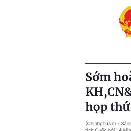
Sớm hoà
KH,CN&Đ
họp thứ
(Chinhphu.vn) - Sáng
tịch Quốc hội Lê Mi