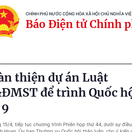
CHÍNH PHỦ NƯỚC CỘNG HÒA XÃ HỘI CHỦ NGHĨA VI
Báo Điện tử Chính 
n thiện dự án Luật
MST để trình Quốc hội
 9
 15/4, tiếp tục chương trình Phiên họp thứ 44, dưới sự đi
nh Hoan, Ủy ban Thường vụ Quốc hội thảo luận, cho ý kiến 