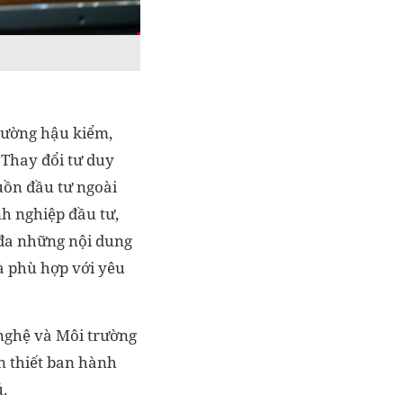
 cường hậu kiểm,
 Thay đổi tư duy
uồn đầu tư ngoài
h nghiệp đầu tư,
i đa những nội dung
à phù hợp với yêu
nghệ và Môi trường
n thiết ban hành
.