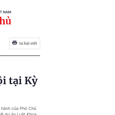
ỆT NAM
phủ
In bài viết
 tại Kỳ
ều hành của Phó Chủ
về dự án Luật Khoa