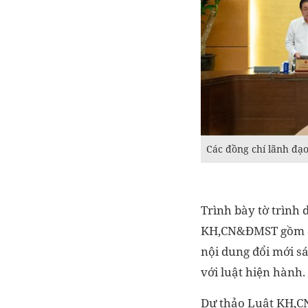
Các đồng chí lãnh đạo
Trình bày tờ trình
KH,CN&ĐMST gồm 8 
nội dung đổi mới sá
với luật hiện hành.
Dự thảo Luật KH,CN