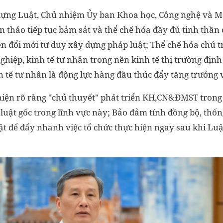
ựng Luật, Chủ nhiệm Ủy ban Khoa học, Công nghệ và Mô
n thảo tiếp tục bám sát và thể chế hóa đầy đủ tinh thần
n đổi mới tư duy xây dựng pháp luật; Thể chế hóa chủ 
ghiệp, kinh tế tư nhân trong nền kinh tế thị trường địn
h tế tư nhân là động lực hàng đầu thúc đẩy tăng trưởng
 hiện rõ ràng "chủ thuyết" phát triển KH,CN&ĐMST trong
 luật gốc trong lĩnh vực này; Bảo đảm tính đồng bộ, thố
ật để đẩy nhanh việc tổ chức thực hiện ngay sau khi Luật