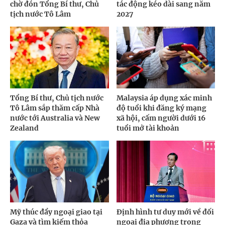
chờ đón Tổng Bí thư, Chủ
tác động kéo dài sang năm
tịch nước Tô Lâm
2027
Tổng Bí thư, Chủ tịch nước
Malaysia áp dụng xác minh
Tô Lâm sắp thăm cấp Nhà
độ tuổi khi đăng ký mạng
nước tới Australia và New
xã hội, cấm người dưới 16
Zealand
tuổi mở tài khoản
Mỹ thúc đẩy ngoại giao tại
Định hình tư duy mới về đối
Gaza và tìm kiếm thỏa
ngoại địa phương trong