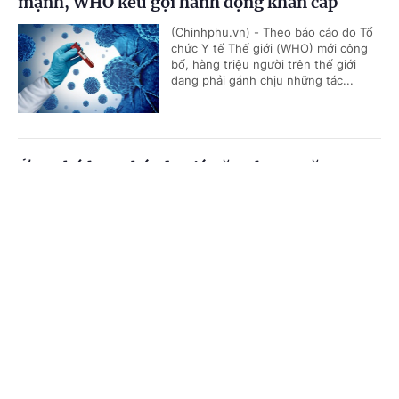
mạnh, WHO kêu gọi hành động khẩn cấp
(Chinhphu.vn) - Theo báo cáo do Tổ
chức Y tế Thế giới (WHO) mới công
bố, hàng triệu người trên thế giới
đang phải gánh chịu những tác...
Ứng phó lạm phát do giá năng lượng tăng,
Singapore tiếp tục thắt chặt chính sách tiền tệ
Cổng TTĐT Chính phủ
English
中文
(Chinhphu.vn) - Cơ quan Tiền tệ
Singapore (MAS - ngân hàng trung
Trang chủ
Media
Tin nóng
Thông tin
ương) ngày 27/7 quyết định tiếp tục
thắt chặt chính sách tiền tệ, đánh...
Chuyên mục
Bộ Ngoại giao thông tin về công tác cứu hộ,
CHÍNH TRỊ
KINH TẾ
cứu nạn tàu Khôi Nguyên 18 gặp nạn trên biển