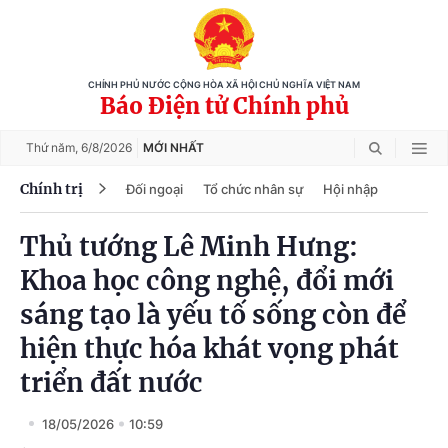
CHÍNH PHỦ NƯỚC CỘNG HÒA XÃ HỘI CHỦ NGHĨA VIỆT NAM
Báo Điện tử Chính phủ
Thứ năm,
6/8/2026
MỚI NHẤT
Chính trị
Đối ngoại
Tổ chức nhân sự
Hội nhập
Thủ tướng Lê Minh Hưng:
Khoa học công nghệ, đổi mới
sáng tạo là yếu tố sống còn để
hiện thực hóa khát vọng phát
triển đất nước
18/05/2026
10:59