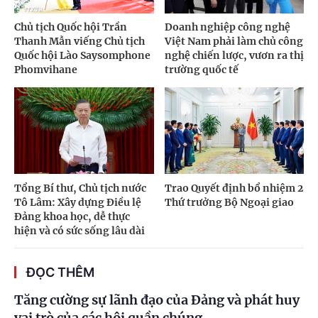
Chủ tịch Quốc hội Trần
Doanh nghiệp công nghệ
Thanh Mẫn viếng Chủ tịch
Việt Nam phải làm chủ công
Quốc hội Lào Saysomphone
nghệ chiến lược, vươn ra thị
Phomvihane
trường quốc tế
Tổng Bí thư, Chủ tịch nước
Trao Quyết định bổ nhiệm 2
Tô Lâm: Xây dựng Điều lệ
Thứ trưởng Bộ Ngoại giao
Đảng khoa học, dễ thực
hiện và có sức sống lâu dài
ĐỌC THÊM
Tăng cường sự lãnh đạo của Đảng và phát huy
vai trò của các hội quần chúng