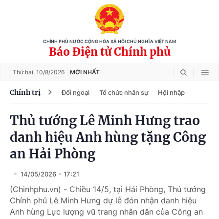
CHÍNH PHỦ NƯỚC CỘNG HÒA XÃ HỘI CHỦ NGHĨA VIỆT NAM
Báo Điện tử Chính phủ
Thứ hai,
10/8/2026
MỚI NHẤT
Chính trị
Đối ngoại
Tổ chức nhân sự
Hội nhập
Thủ tướng Lê Minh Hưng trao
danh hiệu Anh hùng tặng Công
an Hải Phòng
14/05/2026
17:21
(Chinhphu.vn) - Chiều 14/5, tại Hải Phòng, Thủ tướng
Chính phủ Lê Minh Hưng dự lễ đón nhận danh hiệu
Anh hùng Lực lượng vũ trang nhân dân của Công an