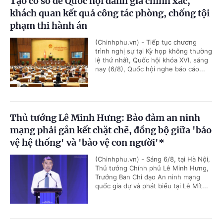
Tạo cơ sở để Quốc hội đánh giá chính xác,
khách quan kết quả công tác phòng, chống tội
phạm thi hành án
(Chinhphu.vn) - Tiếp tục chương
trình nghị sự tại Kỳ họp không thường
lệ thứ nhất, Quốc hội khóa XVI, sáng
nay (6/8), Quốc hội nghe báo cáo...
Thủ tướng Lê Minh Hưng: Bảo đảm an ninh
mạng phải gắn kết chặt chẽ, đồng bộ giữa 'bảo
vệ hệ thống' và 'bảo vệ con người'*
(Chinhphu.vn) - Sáng 6/8, tại Hà Nội,
Thủ tướng Chính phủ Lê Minh Hưng,
Trưởng Ban Chỉ đạo An ninh mạng
quốc gia dự và phát biểu tại Lễ Mít...