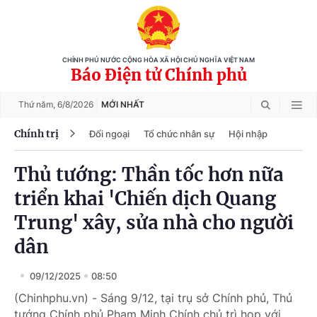
CHÍNH PHỦ NƯỚC CỘNG HÒA XÃ HỘI CHỦ NGHĨA VIỆT NAM
Báo Điện tử Chính phủ
Thứ năm,
6/8/2026
MỚI NHẤT
Chính trị
Đối ngoại
Tổ chức nhân sự
Hội nhập
Thủ tướng: Thần tốc hơn nữa
triển khai 'Chiến dịch Quang
Trung' xây, sửa nhà cho người
dân
09/12/2025
08:50
(Chinhphu.vn) - Sáng 9/12, tại trụ sở Chính phủ, Thủ
tướng Chính phủ Phạm Minh Chính chủ trì họp với