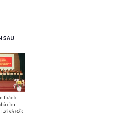
N SAU
n thành
nhà cho
 Lai và Đắk