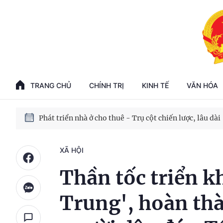
Phát triển kinh tế nhà nước trong kỷ nguyên mới
100 ngày xử lý các điểm nghẽn về chuyển đổi số
TRANG CHỦ
CHÍNH TRỊ
KINH TẾ
VĂN HÓA
Phát triển nhà ở cho thuê - Trụ cột chiến lược, lâu dài
Phát triển kinh tế nhà nước trong kỷ nguyên mới
XÃ HỘI
Thần tốc triển k
Trung', hoàn thà