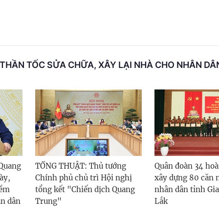
THẦN TỐC SỬA CHỮA, XÂY LẠI NHÀ CHO NHÂN DÂ
 Quang
TỔNG THUẬT: Thủ tướng
Quân đoàn 34 hoà
ày,
Chính phủ chủ trì Hội nghị
xây dựng 80 căn 
iềm
tổng kết "Chiến dịch Quang
nhân dân tỉnh Gia
ân dân
Trung"
Lắk