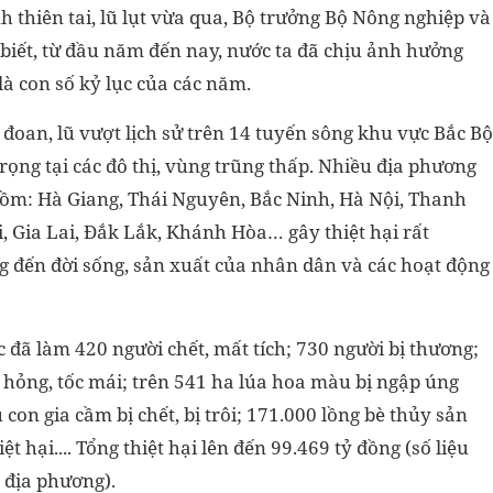
 thiên tai, lũ lụt vừa qua, Bộ trưởng Bộ Nông nghiệp và
iết, từ đầu năm đến nay, nước ta đã chịu ảnh hưởng
là con số kỷ lục của các năm.
 đoan, lũ vượt lịch sử trên 14 tuyến sông khu vực Bắc Bộ
ọng tại các đô thị, vùng trũng thấp. Nhiều địa phương
gồm: Hà Giang, Thái Nguyên, Bắc Ninh, Hà Nội, Thanh
 Gia Lai, Đắk Lắk, Khánh Hòa… gây thiệt hại rất
g đến đời sống, sản xuất của nhân dân và các hoạt động
c đã làm 420 người chết, mất tích; 730 người bị thương;
ư hỏng, tốc mái; trên 541 ha lúa hoa màu bị ngập úng
u con gia cầm bị chết, bị trôi; 171.000 lồng bè thủy sản
t hại.... Tổng thiệt hại lên đến 99.469 tỷ đồng (số liệu
 địa phương).