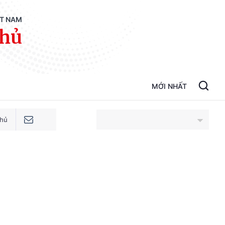
ỆT NAM
phủ
MỚI NHẤT
phủ
An Giang
Bắc Ninh
Cao Bằng