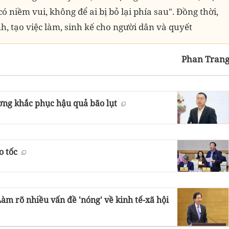
có niềm vui, không để ai bị bỏ lại phía sau". Đồng thời,
h, tạo việc làm, sinh kế cho người dân và quyết
Phan Tran
ương khắc phục hậu quả bão lụt
o tốc
m rõ nhiều vấn đề 'nóng' về kinh tế-xã hội