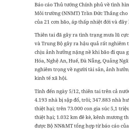
Báo cáo Thủ tướng Chính phủ về tình hình
Môi trường (NNMT) Trần Đức Thắng cho b
của 21 cơn bão, áp thấp nhiệt đới và đây 
Thiên tai đã gây ra tình trạng mưa lũ cực
và Trung Bộ gây ra hậu quả rất nghiêm tr
chịu ảnh hưởng nặng nề khi bão đi qua 
Hóa, Nghệ An, Huế, Đà Nẵng, Quảng Ngãi,
nghiêm trọng về người tài sản, ảnh hưởn
kinh tế xã hội.
Tính đến ngày 5/12, thiên tai trên cả nướ
4.193 nhà bị sập đổ, trôi; 347.883 nhà h
thiệt hại; trên 73.000 con gia súc 5,1 triệ
thiệt hại; 1.032 km đê kè, kênh mương thiệ
được Bộ NN&MT tổng hợp từ báo cáo của