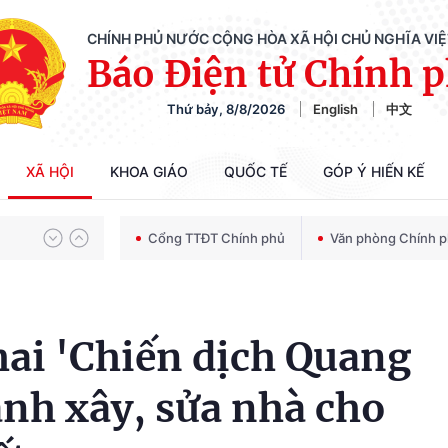
CHÍNH PHỦ NƯỚC CỘNG HÒA XÃ HỘI CHỦ NGHĨA VI
Báo Điện tử Chính 
Thứ bảy, 8/8/2026
English
中文
Chiến dịch 500 ngày đêm tìm kiếm, quy tập và xác định danh tính hài cốt liệt sĩ
XÃ HỘI
KHOA GIÁO
QUỐC TẾ
GÓP Ý HIẾN KẾ
Bảo vệ nền tảng tư tưởng của Đảng trong kỷ nguyên phát triển mới
Cổng TTĐT Chính phủ
Văn phòng Chính 
Chiến dịch 500 ngày đêm tìm kiếm, quy tập và xác định danh tính hài cốt liệt sĩ
hai 'Chiến dịch Quang
nh xây, sửa nhà cho