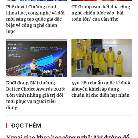
Phê duyệt Chương trình
CT Group cam kết đưa công
khoa học, công nghệ và đổi
nghệ chiến lược vào 'bài
mới sáng tạo quốc gia đặc
toán lớn' của Cần Thơ
biệt về công nghệ chiến
lược
Khởi động Giải thưởng
470 tiêu chuẩn quốc tế được
Better Choice Awards 2026:
khuyến khích áp dụng,
Tôn vinh những giá trị đổi
chuẩn bị cho điện hạt nhân
mới phục vụ người tiêu
dùng
ĐỌC THÊM
Ngoại giao khoa học công nghệ: Mở đường để