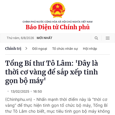
CHÍNH PHỦ NƯỚC CỘNG HÒA XÃ HỘI CHỦ NGHĨA VIỆT NAM
Báo Điện tử Chính phủ
Thứ năm,
6/8/2026
MỚI NHẤT
Chính trị
Đối ngoại
Tổ chức nhân sự
Hội nhập
Tổng Bí thư Tô Lâm: 'Đây là
thời cơ vàng để sắp xếp tinh
gọn bộ máy'
13/02/2025
16:50
(Chinhphu.vn) - Nhấn mạnh thời điểm này là “thời cơ
vàng” để thực hiện tinh gọn tổ chức bộ máy, Tổng Bí
thư Tô Lâm cho biết, mục tiêu tinh gọn bộ máy không