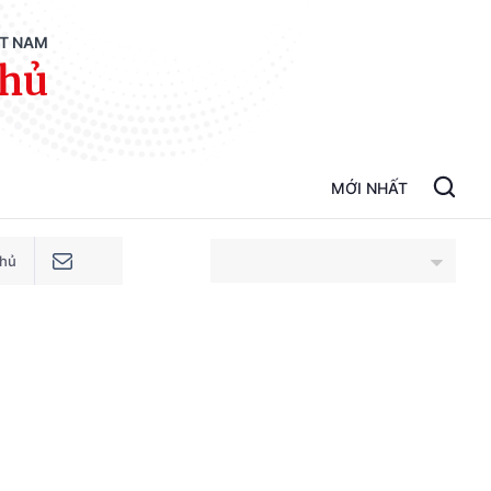
ỆT NAM
phủ
MỚI NHẤT
phủ
An Giang
Bắc Ninh
Cao Bằng