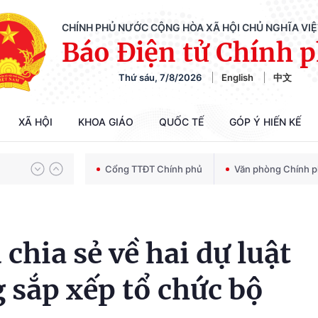
CHÍNH PHỦ NƯỚC CỘNG HÒA XÃ HỘI CHỦ NGHĨA VI
Báo Điện tử Chính 
Chiến dịch 500 ngày đêm tìm kiếm, quy tập và xác định danh tính hài cốt liệt sĩ
Thứ sáu, 7/8/2026
English
中文
Bảo vệ nền tảng tư tưởng của Đảng trong kỷ nguyên phát triển mới
XÃ HỘI
KHOA GIÁO
QUỐC TẾ
GÓP Ý HIẾN KẾ
Cổng TTĐT Chính phủ
Văn phòng Chính 
Chiến dịch 500 ngày đêm tìm kiếm, quy tập và xác định danh tính hài cốt liệt sĩ
chia sẻ về hai dự luật
 sắp xếp tổ chức bộ