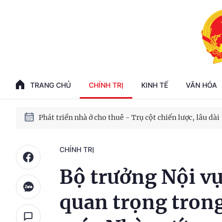
Phát triển kinh tế nhà nước trong kỷ nguyên mới
100 ngày xử lý các điểm nghẽn về chuyển đổi số
TRANG CHỦ
CHÍNH TRỊ
KINH TẾ
VĂN HÓA
Phát triển nhà ở cho thuê - Trụ cột chiến lược, lâu dài
Phát triển kinh tế nhà nước trong kỷ nguyên mới
CHÍNH TRỊ
Bộ trưởng Nội vụ 
quan trọng trong