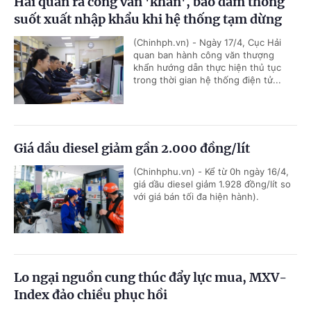
Hải quan ra công văn 'khẩn', bảo đảm thông
suốt xuất nhập khẩu khi hệ thống tạm dừng
(Chinhph.vn) - Ngày 17/4, Cục Hải
quan ban hành công văn thượng
khẩn hướng dẫn thực hiện thủ tục
trong thời gian hệ thống điện tử...
Giá dầu diesel giảm gần 2.000 đồng/lít
(Chinhphu.vn) - Kể từ 0h ngày 16/4,
giá dầu diesel giảm 1.928 đồng/lít so
với giá bán tối đa hiện hành).
Lo ngại nguồn cung thúc đẩy lực mua, MXV-
Index đảo chiều phục hồi