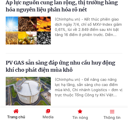
Áp lực nguồn cung lan rộng, thị trường hàng
hóa nguyên liệu phân hóa rõ nét
(Chinhphu.vn) - Kết thúc phiên giao
dịch ngày 7/4, chỉ số MXV-Index giảm
0,61%, lùi về 2.849 điểm sau khi bật
tăng 16 điểm ở phiên trước. Diễn...
PV GAS sẵn sàng đáp ứng nhu cầu huy động
khí cho phát điện mùa khô
(Chinhphu.vn) - Để nâng cao năng
lực hạ tầng, sẵn sàng cho cao điểm
mùa khô, Chi nhánh Logistics – đơn vị
trực thuộc Tổng Công ty Khí Việt...
Trang chủ
Media
Tin nóng
Thông tin
PV GAS ký kết các thỏa thuận LNG quy mô lớn,