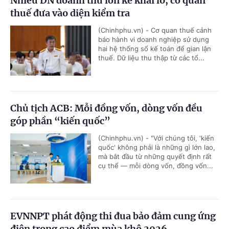
Nhiều DN doanh thu lớn kê khai lỗ, cơ quan
thuế đưa vào diện kiểm tra
(Chinhphu.vn) - Cơ quan thuế cảnh
báo hành vi doanh nghiệp sử dụng
hai hệ thống sổ kế toán để gian lận
thuế. Dữ liệu thu thập từ các tổ...
Chủ tịch ACB: Mỗi đồng vốn, dòng vốn đều
góp phần “kiến quốc”
(Chinhphu.vn) - "Với chúng tôi, 'kiến
quốc' không phải là những gì lớn lao,
mà bắt đầu từ những quyết định rất
cụ thể — mỗi dòng vốn, đồng vốn...
EVNNPT phát động thi đua bảo đảm cung ứng
điện trong cao điểm mùa khô 2026