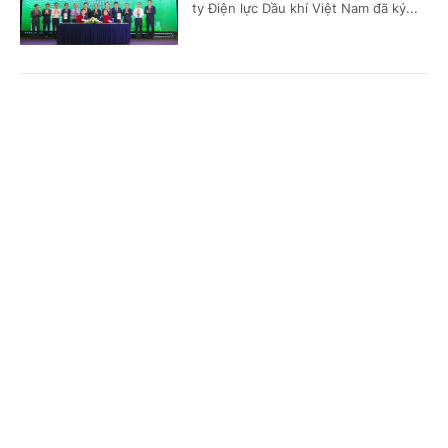
ty Điện lực Dầu khí Việt Nam đã ký...
'Bón đúng, bón ít' – Triết lý làm nông nghiệp
Cổng TTĐT Chính phủ
English
中文
tử tế của một doanh nghiệp phân bón
Trang chủ
Media
Tin nóng
Thông tin
(Chinhphu.vn) - Gần 3 thập kỷ gắn
bó với ngành phân bón, ông Phạm
Quốc Trung, Tổng Giám đốc Công ty
Cổ phần Phân bón MTK đã chọn...
Chuyên mục
CHÍNH TRỊ
KINH TẾ
Nghị quyết 79: Làn gió mới cho “hệ sinh thái
công – tư đồng hành”
VĂN HÓA
XÃ HỘI
(Chinhphu.vn) - Trong bối cảnh yêu
KHOA GIÁO
QUỐC TẾ
cầu tái cấu trúc nền kinh tế và nâng
cao năng lực cạnh tranh ngày càng
GÓP Ý HIẾN KẾ
cấp thiết, Nghị quyết 79 được nhìn...