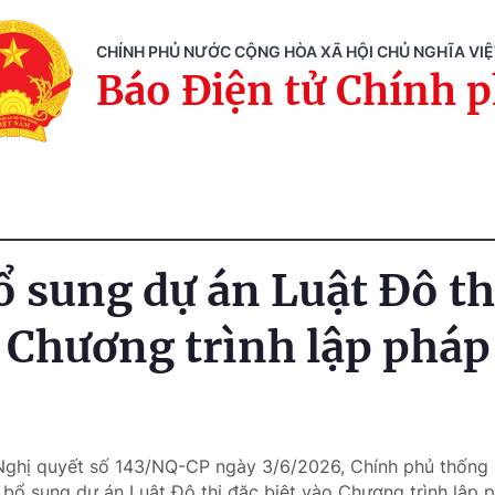
CHÍNH PHỦ NƯỚC CỘNG HÒA XÃ HỘI CHỦ NGHĨA VI
Báo Điện tử Chính 
ổ sung dự án Luật Đô th
o Chương trình lập phá
 Nghị quyết số 143/NQ-CP ngày 3/6/2026, Chính phủ thống 
bổ sung dự án Luật Đô thị đặc biệt vào Chương trình lập 