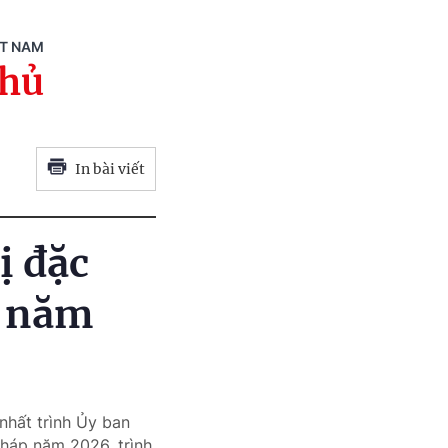
ỆT NAM
phủ
In bài viết
ị đặc
p năm
nhất trình Ủy ban
pháp năm 2026, trình