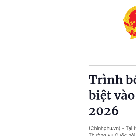
Trình b
biệt và
2026
(Chinhphu.vn) - Tại
Thường vụ Quốc hội 